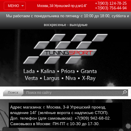
+7(903)
124-78-25
МЕНЮ
Москва, 3й Угрешский пр-д вл14Г
+7(903)
756-44-94
Мы работаем с понедельника по пятницу с 10:00 до 18:00, суббота и
воскресенье - выходные
Адрес магазина: г. Москва, 3-й Угрешский проезд,
владение 14Г (зелёные ворота с надписью СТОП).
Доп. телефон (для самовывоза): +7(909) 942-68-02.
Самовывоз в Москве: ПН-ПТ с 10-30 до 17-30.