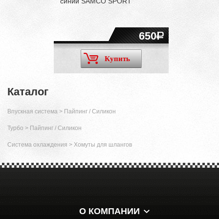
синий SAMCO SPORT
650
Купить
Каталог
Впускная система
>
Пайпинг / Силикон
Турбо
>
Пайпинг / Силикон
Система охлаждения
>
Хомуты для шлангов
О КОМПАНИИ