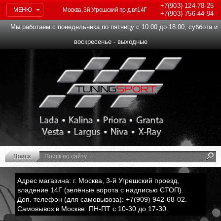
+7(903)
124-78-25
МЕНЮ
Москва, 3й Угрешский пр-д вл14Г
+7(903)
756-44-94
Мы работаем с понедельника по пятницу с 10:00 до 18:00, суббота и
воскресенье - выходные
Адрес магазина: г. Москва, 3-й Угрешский проезд,
владение 14Г (зелёные ворота с надписью СТОП).
Доп. телефон (для самовывоза): +7(909) 942-68-02.
Самовывоз в Москве: ПН-ПТ с 10-30 до 17-30.