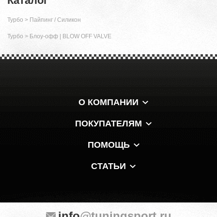
Каталог
Турбо
>
Пайпинг / Силикон
Турбо
>
Блоу-офф | BLOW OFF VALVE
О КОМПАНИИ
ПОКУПАТЕЛЯМ
ПОМОЩЬ
СТАТЬИ
info
@tuningsport.ru