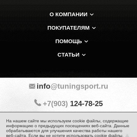
О КОМПАНИИ
ПОКУПАТЕЛЯМ
ПОМОЩЬ
СТАТЬИ
info
@tuningsport.ru
+7(903)
124-78-25
На нашем сайте мы используем cookie файлы, содержащие
Мы в мессенджерах и соцсетях:
информацию о предыдущих посещениях веб-сайта. Данные
обрабатываются для улучшения качества работы нашего
веб-сайта. Если вы не хотите использовать cookie файлы,