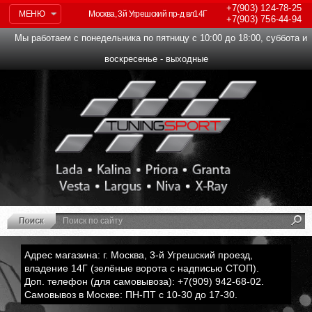
+7(903)
124-78-25
МЕНЮ
Москва, 3й Угрешский пр-д вл14Г
+7(903)
756-44-94
Мы работаем с понедельника по пятницу с 10:00 до 18:00, суббота и
воскресенье - выходные
Адрес магазина: г. Москва, 3-й Угрешский проезд,
владение 14Г (зелёные ворота с надписью СТОП).
Доп. телефон (для самовывоза): +7(909) 942-68-02.
Самовывоз в Москве: ПН-ПТ с 10-30 до 17-30.