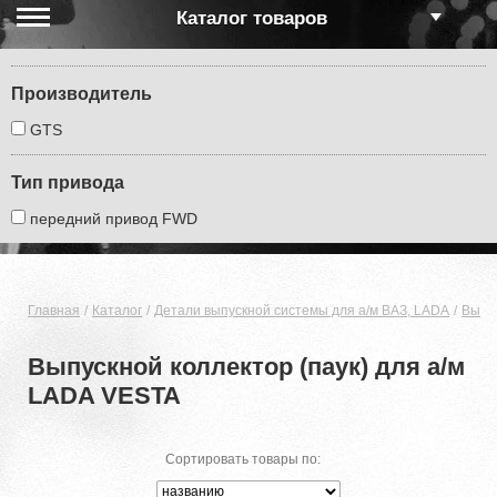
Каталог товаров
Производитель
GTS
Тип привода
передний привод FWD
Главная
Каталог
Детали выпускной системы для а/м ВАЗ, LADA
Выпус
Выпускной коллектор (паук) для а/м
LADA VESTA
Сортировать товары по: