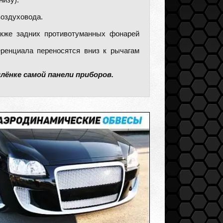
низу).
воздуховода.
также задних противотуманных фонарей
ренциала переносятся вниз к рычагам
лёнке самой панели приборов.