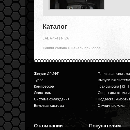
Каталог
LADA 4x4 | NIVA
Тюнинг салона
>
Панели приборов
Жигули ДРИФТ
Топливная система
Турбо
Выпускная систем
Компрессор
Трансмиссия | КПП
Двигатель
Опоры двигателя 
Система охлаждения
Подвеска | Аморти
Впускная система
Ступичные узлы
О компании
Покупателям