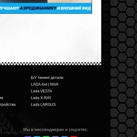
Б/У тюнинг детали
LADA 4x4 | NIVA
Lada VESTA
ие
Lada X-RAY
тройства
Lada LARGUS
Мы в мессенджерах и соцсетях: