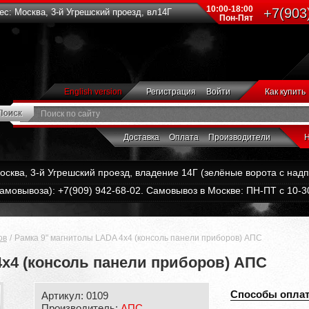
10:00-18:00
+7(903
с: Москва, 3-й Угрешский проезд, вл14Г
Пон-Пят
English version
Регистрация
Войти
Как купить
Доставка
Оплата
Производители
Н
Москва, 3-й Угрешский проезд, владение 14Г (зелёные ворота с на
амовывоза): +7(909) 942-68-02. Самовывоз в Москве: ПН-ПТ с 10-30
ов
Рамка 9" магнитолы LADA 4x4 (консоль панели приборов) АПС
4x4 (консоль панели приборов) АПС
Способы опла
Артикул: 0109
Производитель:
АПС