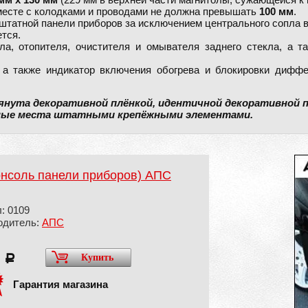
мм х 130 мм
(229 мм в верхней части магнитолы, сужающейся к 
месте с колодками и проводами не должна превышать
100 мм
.
 штатной панели приборов за исключением центрального сопла 
тся.
ла, отопителя, очистителя и омывателя заднего стекла, а 
 а также индикатор включения обогрева и блокировки диффе
янута декоративной плёнкой, идентичной декоративной п
ые места штатными крепёжными элементами.
онсоль панели приборов) АПС
: 0109
одитель:
АПС
5
Купить
a
Гарантия магазина