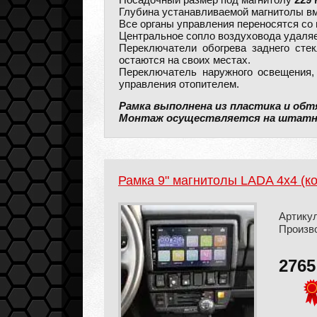
Посадочный размер под магнитолу
229 
Глубина устанавливаемой магнитолы в
Все органы управления переносятся со
Центральное сопло воздуховода удаляе
Переключатели обогрева заднего стек
остаются на своих местах.
Переключатель наружного освещения,
управления отопителем.
Рамка выполнена из пластика и обт
Монтаж осуществляется на штатн
Рамка 9" магнитолы LADA 4x4 (к
Артикул
Произв
276