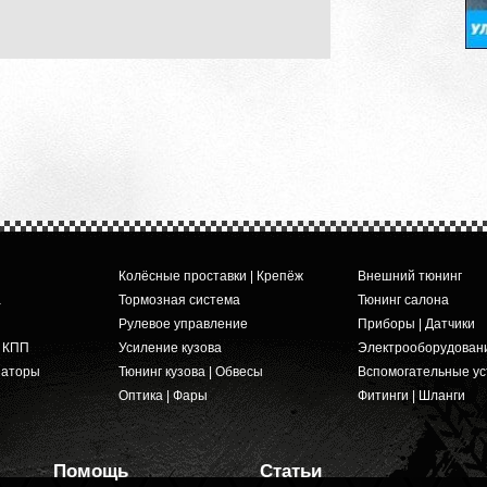
Колёсные проставки | Крепёж
Внешний тюнинг
а
Тормозная система
Тюнинг салона
Рулевое управление
Приборы | Датчики
и КПП
Усиление кузова
Электрооборудован
заторы
Тюнинг кузова | Обвесы
Вспомогательные ус
Оптика | Фары
Фитинги | Шланги
Помощь
Статьи