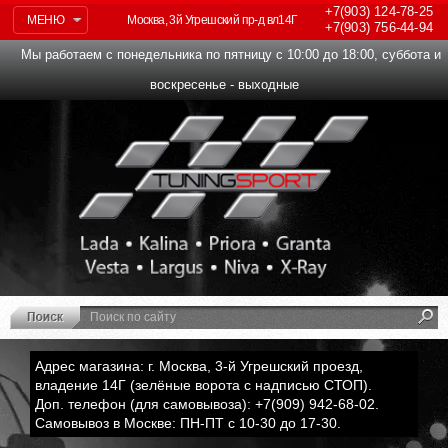
+7(903)
124-78-25
МЕНЮ
Москва, 3й Угрешский пр-д вл14Г
+7(903)
756-44-94
Мы работаем с понедельника по пятницу с 10:00 до 18:00, суббота и
воскресенье - выходные
Адрес магазина: г. Москва, 3-й Угрешский проезд,
владение 14Г (зелёные ворота с надписью СТОП).
Доп. телефон (для самовывоза): +7(909) 942-68-02.
Самовывоз в Москве: ПН-ПТ с 10-30 до 17-30.