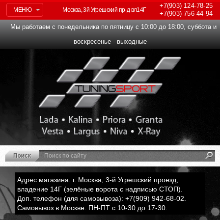
+7(903)
124-78-25
МЕНЮ
Москва, 3й Угрешский пр-д вл14Г
+7(903)
756-44-94
Мы работаем с понедельника по пятницу с 10:00 до 18:00, суббота и
воскресенье - выходные
Адрес магазина: г. Москва, 3-й Угрешский проезд,
владение 14Г (зелёные ворота с надписью СТОП).
Доп. телефон (для самовывоза): +7(909) 942-68-02.
Самовывоз в Москве: ПН-ПТ с 10-30 до 17-30.