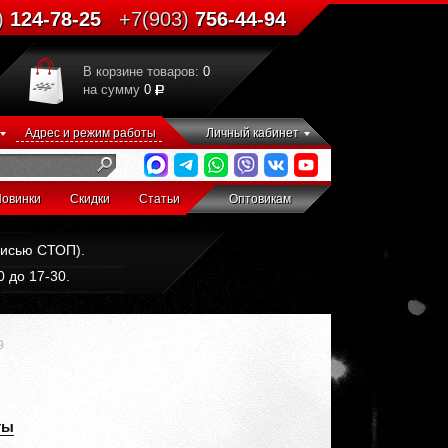
)
124-78-25
+7(903)
756-44-94
В корзине товаров:
0
на сумму
0
Адрес и режим работы
Личный кабинет
овинки
Скидки
Статьи
Оптовикам
дписью СТОП).
 до 17-30.
9
ты