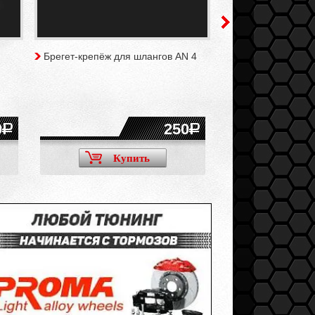
Брегет-крепёж для шлангов AN 4
Пороги LUKOIL R
2113 (2 штуки)
0
250
Купить
Ку