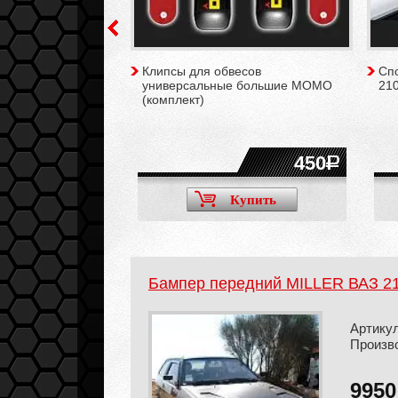
 LUKOIL SPORT ВАЗ
Клипсы для обвесов
Сп
3, 2114
универсальные большие MOMO
210
(комплект)
8458
450
Купить
Купить
Бампер передний MILLER ВАЗ 2
Артикул
Произв
995