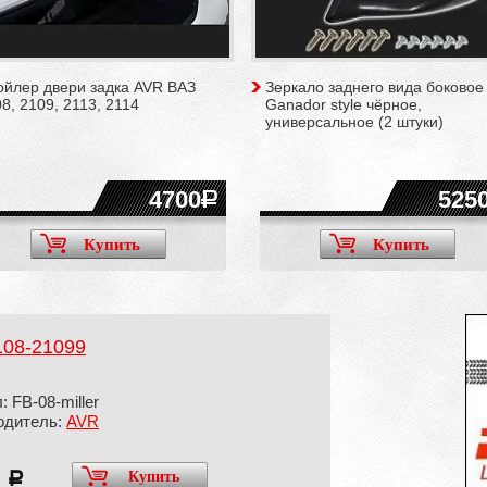
ойлер двери задка AVR ВАЗ
Зеркало заднего вида боковое
8, 2109, 2113, 2114
Ganador style чёрное,
универсальное (2 штуки)
4700
525
Купить
Купить
108-21099
: FB-08-miller
одитель:
AVR
0
Купить
a