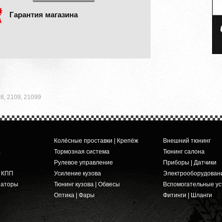
Гарантия магазина
8, 2109, 21099
Колёсные проставки | Крепёж
Внешний тюнинг
а
Тормозная система
Тюнинг салона
Рулевое управление
Приборы | Датчики
и КПП
Усиление кузова
Электрооборудован
заторы
Тюнинг кузова | Обвесы
Вспомогательные ус
Оптика | Фары
Фитинги | Шланги