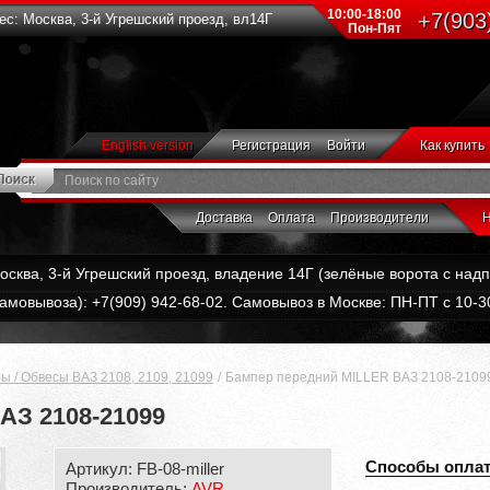
10:00-18:00
+7(903
с: Москва, 3-й Угрешский проезд, вл14Г
Пон-Пят
English version
Регистрация
Войти
Как купить
Доставка
Оплата
Производители
Н
Москва, 3-й Угрешский проезд, владение 14Г (зелёные ворота с на
амовывоза): +7(909) 942-68-02. Самовывоз в Москве: ПН-ПТ с 10-30
ы / Обвесы ВАЗ 2108, 2109, 21099
Бампер передний MILLER ВАЗ 2108-2109
АЗ 2108-21099
Способы опла
Артикул: FB-08-miller
Производитель:
AVR