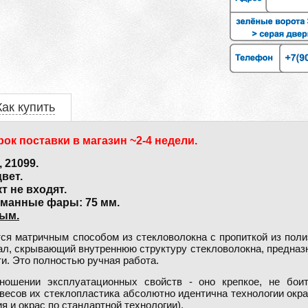
Как купить
ок поставки в магазин ~2-4 недели.
 21099.
вет.
т не входят.
уманные фары: 75 мм.
ым.
ся матричным способом из стекловолокна с пропиткой из по
иал, скрывающий внутреннюю структуру стекловолокна, предна
ти. Это полностью ручная работа.
тношении эксплуатационных свойств - оно крепкое, не бои
бвесов их стеклопластика абсолютно идентична технологии окр
я и окрас по стандартной технологии).