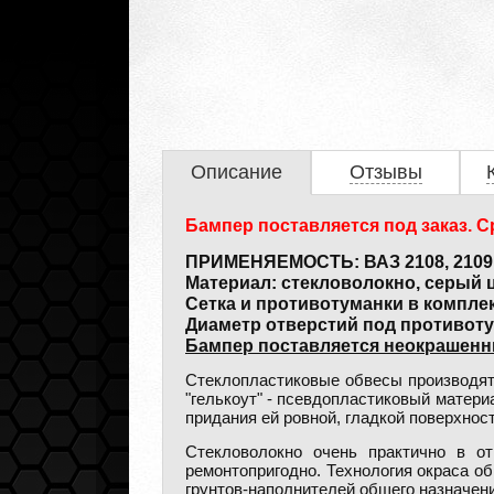
Описание
Отзывы
Бампер поставляется под заказ. Ср
ПРИМЕНЯЕМОСТЬ: ВАЗ 2108, 2109,
Материал: стекловолокно, серый ц
Сетка и противотуманки в комплек
Диаметр отверстий под противот
Бампер поставляется неокрашенн
Стеклопластиковые обвесы производят
"гелькоут" - псевдопластиковый матер
придания ей ровной, гладкой поверхнос
Стекловолокно очень практично в о
ремонтопригодно. Технология окраса о
грунтов-наполнителей общего назначени