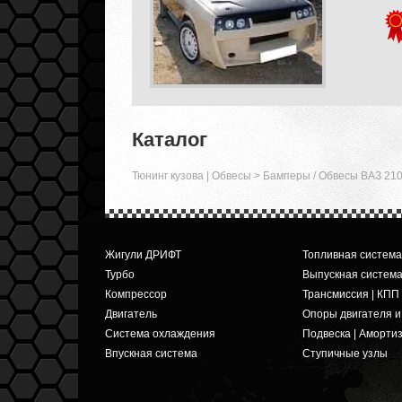
Каталог
Тюнинг кузова | Обвесы
>
Бамперы / Обвесы ВАЗ 210
Жигули ДРИФТ
Топливная система
Турбо
Выпускная систем
Компрессор
Трансмиссия | КПП
Двигатель
Опоры двигателя 
Система охлаждения
Подвеска | Аморти
Впускная система
Ступичные узлы