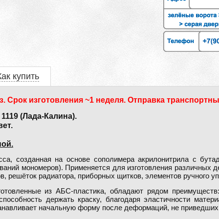
Как купить
з. Срок изготовления ~1 неделя. Отправка транспортны
119 (Лада-Калина).
ет.
ой.
са, созданная на основе сополимера акрилонитрила с бутад
ваний мономеров). Применяется для изготовления различных д
в, решёток радиатора, приборных щитков, элементов ручного уп
готовленные из АБС-пластика, обладают рядом преимуществ:
 способность держать краску, благодаря эластичности матер
анавливает начальную форму после деформаций, не приведших