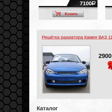
11300
7100
Купить
Купить
Решётка радиатора Камея ВАЗ 11
290
Каталог