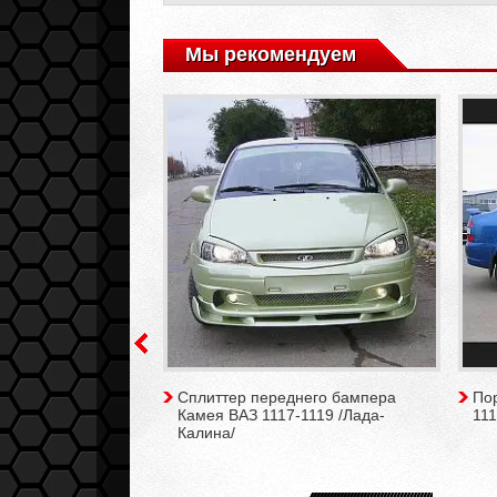
Мы рекомендуем
й Камея ВАЗ 1117-
Сплиттер переднего бампера
По
ина/
Камея ВАЗ 1117-1119 /Лада-
111
Калина/