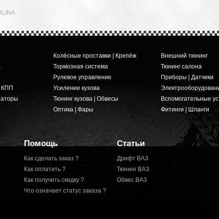
ALINA
Колёсные проставки | Крепёж
Внешний тюнинг
а
Тормозная система
Тюнинг салона
Рулевое управление
Приборы | Датчики
и КПП
Усиление кузова
Электрооборудован
заторы
Тюнинг кузова | Обвесы
Вспомогательные ус
Оптика | Фары
Фитинги | Шланги
Помощь
Статьи
Как сделать заказ ?
Дрифт ВАЗ
Как оплатить ?
Тюнинг ВАЗ
Как получить скидку ?
Обвес ВАЗ
Что означает статус заказа ?