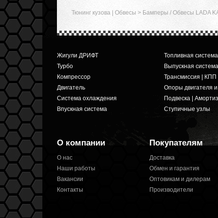
Тюнинг кузова | Обвесы
>
Бамперы / Обвесы LADA K
Жигули ДРИФТ
Топливная система
Турбо
Выпускная систем
Компрессор
Трансмиссия | КПП
Двигатель
Опоры двигателя 
Система охлаждения
Подвеска | Аморти
Впускная система
Ступичные узлы
О компании
Покупателям
О нас
Доставка
Наши работы
Обмен и гарантия
Вакансии
Оптовикам и дилерам
Контакты
Производители