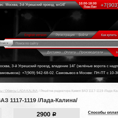
10:00-18:00
+7(903
с: Москва, 3-й Угрешский проезд, вл14Г
Пон-Пят
English version
Регистрация
Войти
Как купить
Доставка
Оплата
Производители
Н
Москва, 3-й Угрешский проезд, владение 14Г (зелёные ворота с на
амовывоза): +7(909) 942-68-02. Самовывоз в Москве: ПН-ПТ с 10-30
ы / Обвесы LADA KALINA
Решётка радиатора Камея ВАЗ 1117-1119 /Лада-Ка
АЗ 1117-1119 /Лада-Калина/
Способы опла
2900
a