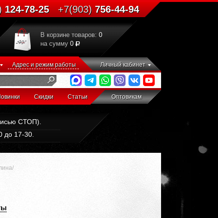
)
124-78-25
+7(903)
756-44-94
В корзине товаров:
0
на сумму
0
Адрес и режим работы
Личный кабинет
овинки
Скидки
Статьи
Оптовикам
дписью СТОП).
 до 17-30.
лина/
ты