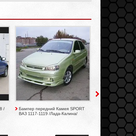
8 /
Бампер передний Камея SPORT
Бампер передний
ВАЗ 1117-1119 /Лада-Калина/
1119 /Лада-Калин