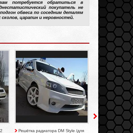
 вам потребуется обратиться в
еднестатистический покупатель не
подгон обвеса по соседним деталям
сколов, царапин и неровностей.
(2
Решётка радиатора DM Style /для
Бампер задний DM