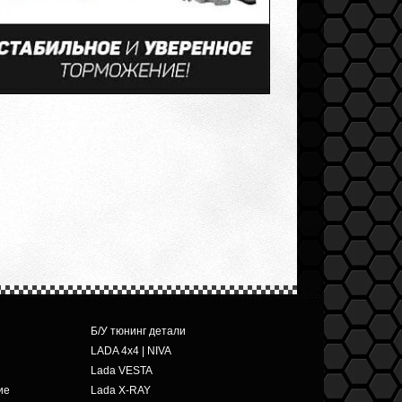
Б/У тюнинг детали
LADA 4x4 | NIVA
Lada VESTA
ие
Lada X-RAY