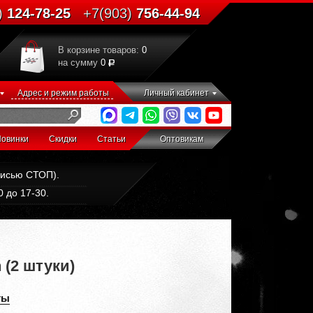
)
124-78-25
+7(903)
756-44-94
В корзине товаров:
0
на сумму
0
Адрес и режим работы
Личный кабинет
овинки
Скидки
Статьи
Оптовикам
дписью СТОП).
 до 17-30.
 (2 штуки)
ты