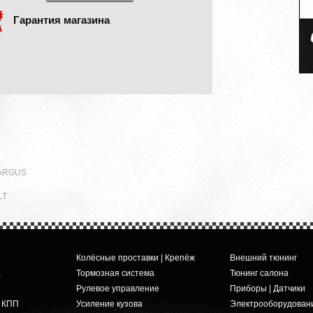
Гарантия магазина
LARGUS
LT
Колёсные проставки | Крепёж
Внешний тюнинг
а
Тормозная система
Тюнинг салона
Рулевое управление
Приборы | Датчики
и КПП
Усиление кузова
Электрооборудован