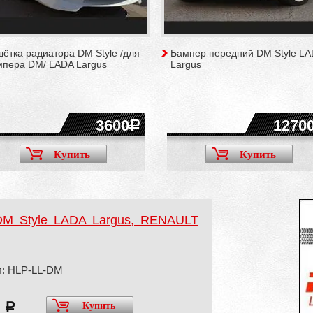
ётка радиатора DM Style /для
Бампер передний DM Style LA
мпера DM/ LADA Largus
Largus
3600
1270
Купить
Купить
DM Style LADA Largus, RENAULT
л: HLP-LL-DM
0
Купить
a