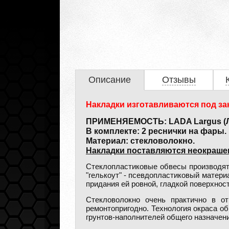
Описание
Отзывы
Накладки изготавливаются под зак
ПРИМЕНЯЕМОСТЬ: LADA Largus (Лад
В комплекте: 2 реснички на фары.
Материал: стекловолокно.
Накладки поставляются неокраш
Стеклопластиковые обвесы производят
"гелькоут" - псевдопластиковый матер
придания ей ровной, гладкой поверхнос
Стекловолокно очень практично в о
ремонтопригодно. Технология окраса о
грунтов-наполнителей общего назначени