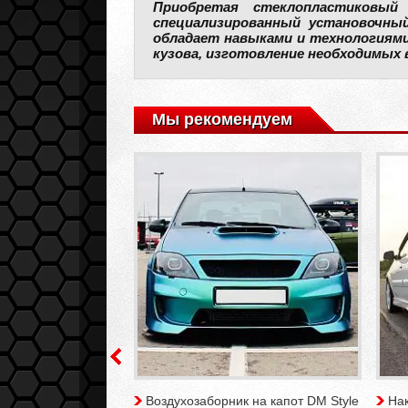
Приобретая стеклопластиковый
специализированный установочный
обладает навыками и технологиями
кузова, изготовление необходимых 
Мы рекомендуем
й DM Style LADA
Воздухозаборник на капот DM Style
На