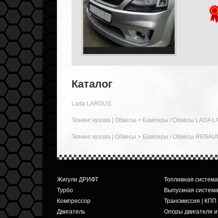
Каталог
Lada LARGUS
Тюнинг кузова | Обвесы
>
Бамперы / Обвесы LADA 
Тюнинг кузова | Обвесы
>
Бамперы / Обвесы RENAU
Жигули ДРИФТ
Топливная система
Турбо
Выпускная систем
Компрессор
Трансмиссия | КПП
Двигатель
Опоры двигателя 