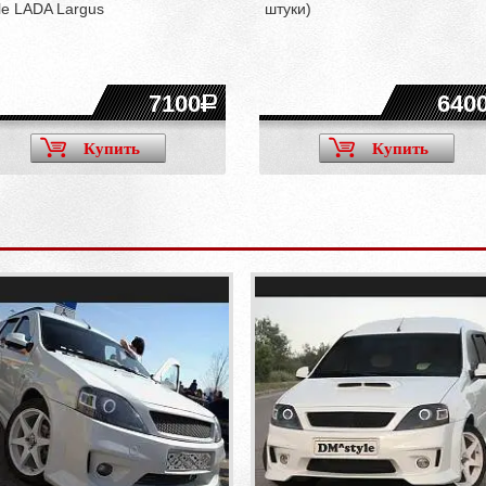
le LADA Largus
штуки)
7100
640
Купить
Купить