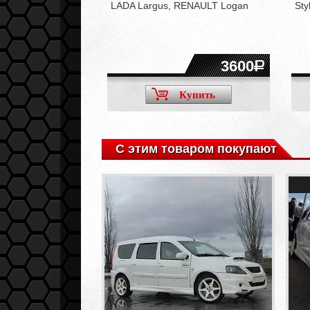
LADA Largus, RENAULT Logan
Sty
12700
3600
Купить
Купить
С этим товаром покупают