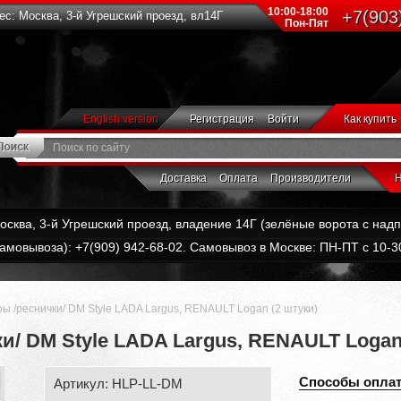
10:00-18:00
+7(903
с: Москва, 3-й Угрешский проезд, вл14Г
Пон-Пят
English version
Регистрация
Войти
Как купить
Доставка
Оплата
Производители
Н
Москва, 3-й Угрешский проезд, владение 14Г (зелёные ворота с на
амовывоза): +7(909) 942-68-02. Самовывоз в Москве: ПН-ПТ с 10-30
ы /реснички/ DM Style LADA Largus, RENAULT Logan (2 штуки)
и/ DM Style LADA Largus, RENAULT Logan
Способы опла
Артикул: HLP-LL-DM