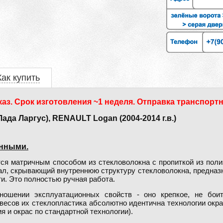
Как купить
аз. Срок изготовления ~1 неделя. Отправка транспортн
а Ларгус), RENAULT Logan (2004-2014 г.в.)
енными.
ся матричным способом из стекловолокна с пропиткой из по
иал, скрывающий внутреннюю структуру стекловолокна, предна
ти. Это полностью ручная работа.
тношении эксплуатационных свойств - оно крепкое, не бои
бвесов их стеклопластика абсолютно идентична технологии окр
я и окрас по стандартной технологии).