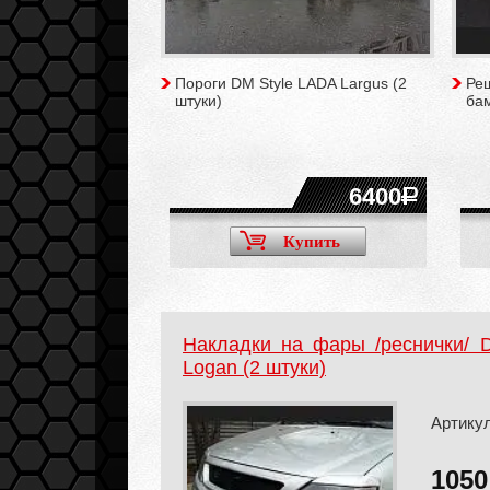
Пороги DM Style LADA Largus (2
Реш
штуки)
ба
6400
Купить
Накладки на фары /реснички/ 
Logan (2 штуки)
Артику
105