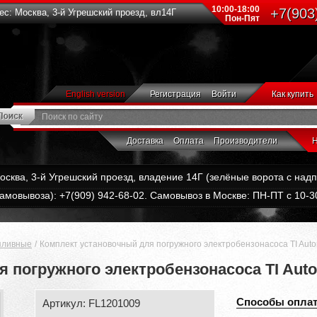
10:00-18:00
+7(903
с: Москва, 3-й Угрешский проезд, вл14Г
Пон-Пят
English version
Регистрация
Войти
Как купить
Доставка
Оплата
Производители
Н
Москва, 3-й Угрешский проезд, владение 14Г (зелёные ворота с на
амовывоза): +7(909) 942-68-02. Самовывоз в Москве: ПН-ПТ с 10-30
пливные
Комплект установочный для погружного электробензонасоса TI Auto
 погружного электробензонасоса TI Auto
Способы опла
Артикул: FL1201009