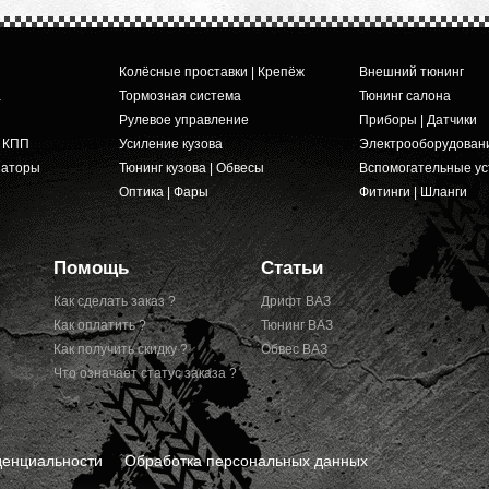
Колёсные проставки | Крепёж
Внешний тюнинг
а
Тормозная система
Тюнинг салона
Рулевое управление
Приборы | Датчики
и КПП
Усиление кузова
Электрооборудован
заторы
Тюнинг кузова | Обвесы
Вспомогательные ус
Оптика | Фары
Фитинги | Шланги
Помощь
Статьи
Как сделать заказ ?
Дрифт ВАЗ
Как оплатить ?
Тюнинг ВАЗ
Как получить скидку ?
Обвес ВАЗ
Что означает статус заказа ?
денциальности
Обработка персональных данных