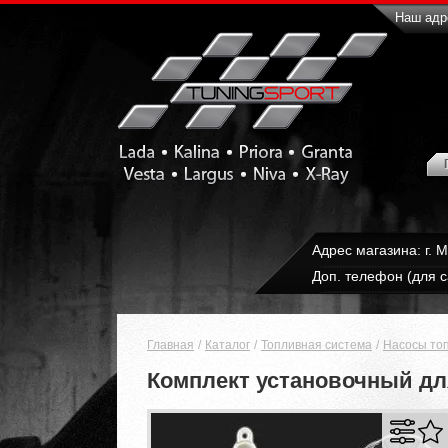
Наш адре
Адрес магазина: г. 
Доп. телефон (для с
Главная
Каталог
Топливная система
Насосы то
Комплект установочный для