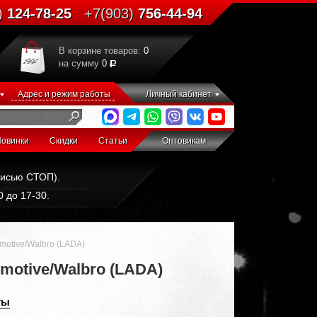
)
124-78-25
+7(903)
756-44-94
В корзине товаров:
0
на сумму
0
Адрес и режим работы
Личный кабинет
овинки
Скидки
Статьи
Оптовикам
дписью СТОП).
 до 17-30.
motive/Walbro (LADA)
motive/Walbro (LADA)
ты