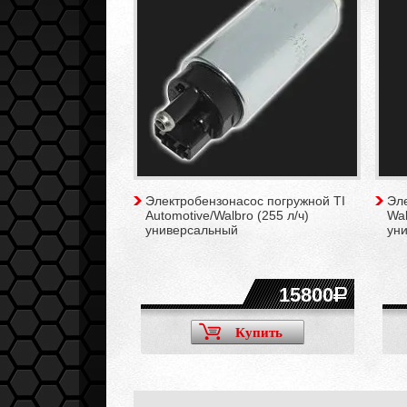
Электробензонасос погружной TI
Эл
Automotive/Walbro (255 л/ч)
Wal
универсальный
ун
15800
Купить