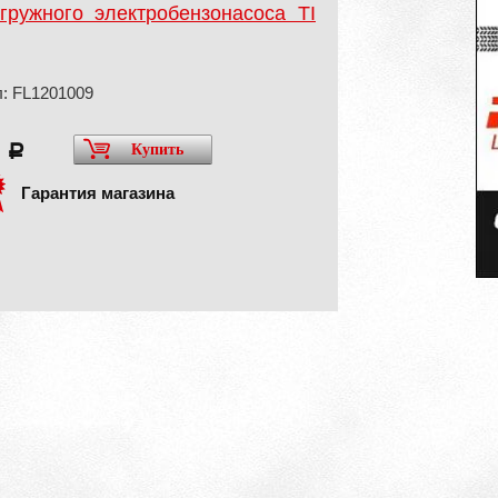
гружного электробензонасоса TI
: FL1201009
0
Купить
a
Гарантия магазина