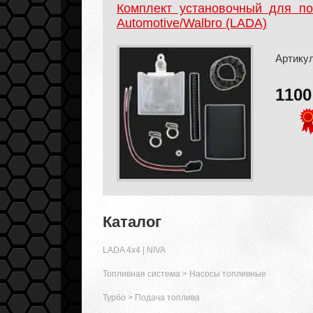
Комплект установочный для по
Automotive/Walbro (LADA)
Артикул
110
Каталог
LADA 4x4 | NIVA
Топливная система
>
Насосы топливные
Турбо
>
Подача топлива