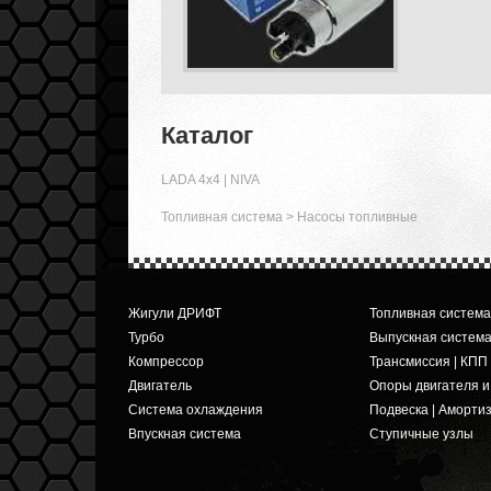
Каталог
LADA 4x4 | NIVA
Топливная система
>
Насосы топливные
Жигули ДРИФТ
Топливная система
Турбо
Выпускная систем
Компрессор
Трансмиссия | КПП
Двигатель
Опоры двигателя 
Система охлаждения
Подвеска | Аморти
Впускная система
Ступичные узлы