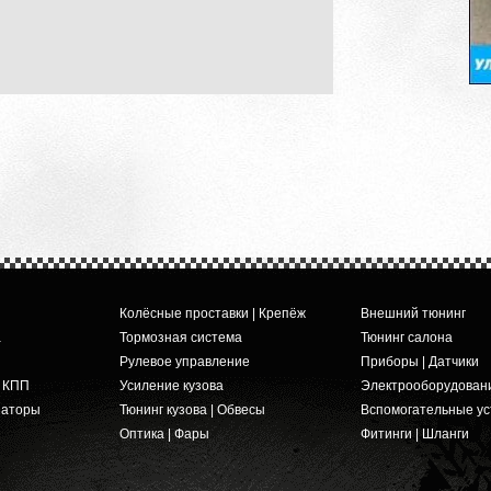
Колёсные проставки | Крепёж
Внешний тюнинг
а
Тормозная система
Тюнинг салона
Рулевое управление
Приборы | Датчики
и КПП
Усиление кузова
Электрооборудован
заторы
Тюнинг кузова | Обвесы
Вспомогательные ус
Оптика | Фары
Фитинги | Шланги