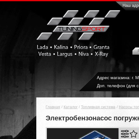
Наш адре
Адрес магазина: г. 
Доп. телефон (для с
Главная
Каталог
Топливная система
Насосы то
Электробензонасос погружн