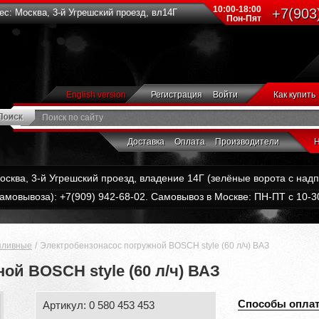
10:00-18:00
+7(903
с: Москва, 3-й Угрешский проезд, вл14Г
Пон-Пят
English version
Регистрация
Войти
Как купить
Доставка
Оплата
Производители
Н
Москва, 3-й Угрешский проезд, владение 14Г (зелёные ворота с на
амовывоза): +7(909) 942-68-02. Самовывоз в Москве: ПН-ПТ с 10-30
пливные
Электробензонасос погружной BOSCH style (60 л/ч) ВАЗ
ой BOSCH style (60 л/ч) ВАЗ
Способы опла
Артикул: 0 580 453 453