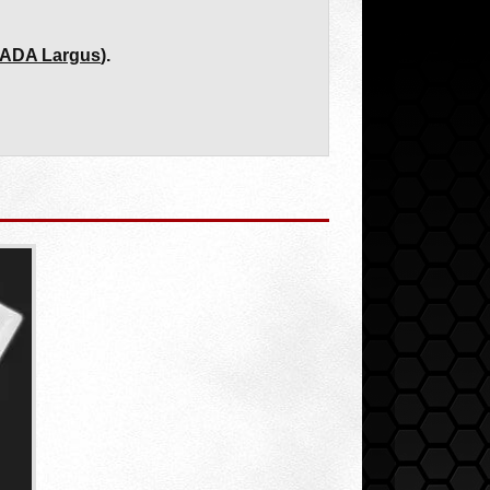
LADA Largus
).