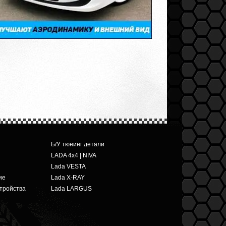
Б/У тюнинг детали
LADA 4x4 | NIVA
Lada VESTA
ие
Lada X-RAY
тройства
Lada LARGUS