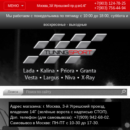
+7(903)
124-78-25
МЕНЮ
Москва, 3й Угрешский пр-д вл14Г
+7(903)
756-44-94
Мы работаем с понедельника по пятницу с 10:00 до 18:00, суббота и
воскресенье - выходные
Адрес магазина: г. Москва, 3-й Угрешский проезд,
владение 14Г (зелёные ворота с надписью СТОП).
Доп. телефон (для самовывоза): +7(909) 942-68-02.
Самовывоз в Москве: ПН-ПТ с 10-30 до 17-30.