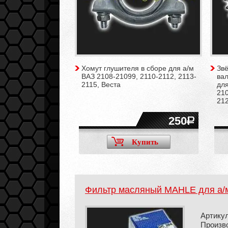
Хомут глушителя в сборе для а/м
Зв
ВАЗ 2108-21099, 2110-2112, 2113-
вал
2115, Веста
для
210
212
250
Купить
Фильтр масляный MAHLE для а/
Артику
Произв