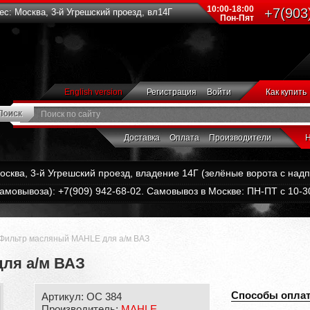
10:00-18:00
+7(903
с: Москва, 3-й Угрешский проезд, вл14Г
Пон-Пят
English version
Регистрация
Войти
Как купить
Доставка
Оплата
Производители
Н
Москва, 3-й Угрешский проезд, владение 14Г (зелёные ворота с на
амовывоза): +7(909) 942-68-02. Самовывоз в Москве: ПН-ПТ с 10-30
Фильтр масляный MAHLE для а/м ВАЗ
ля а/м ВАЗ
Способы опла
Артикул: OC 384
Производитель:
MAHLE