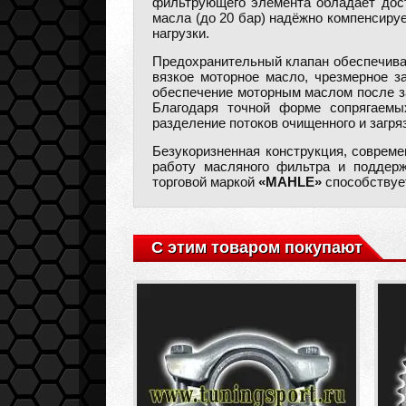
фильтрующего элемента обладает дост
масла (до 20 бар) надёжно компенсиру
нагрузки.
Предохранительный клапан обеспечивае
вязкое моторное масло, чрезмерное з
обеспечение моторным маслом после з
Благодаря точной форме сопрягаемы
разделение потоков очищенного и загря
Безукоризненная конструкция, совреме
работу масляного фильтра и поддерж
торговой маркой
«MAHLE»
способствует
С этим товаром покупают