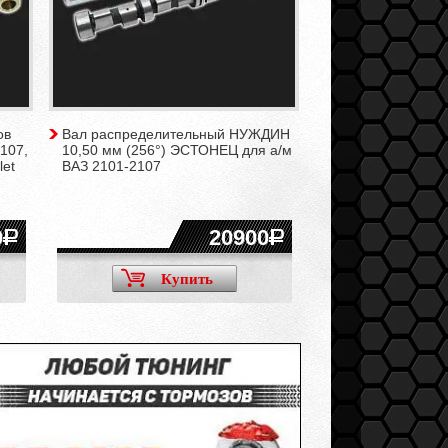
ов
Вал распределительный НУЖДИН
107,
10,50 мм (256°) ЭСТОНЕЦ для а/м
let
ВАЗ 2101-2107
0
20900
Купить