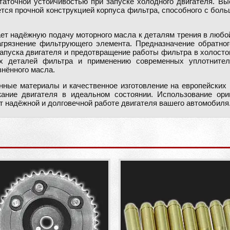
аточной устойчивостью при запуске холодного двигателя. Выс
ется прочной конструкцией корпуса фильтра, способного с б
т надёжную подачу моторного масла к деталям трения в любой
агрязнение фильтрующего элемента. Предназначение обратного
апуска двигателя и предотвращение работы фильтра в холосто
х деталей фильтра и применению современных уплотнител
знённого масла.
нные материалы и качественное изготовление на европейских
ание двигателя в идеальном состоянии. Использование ор
 надёжной и долговечной работе двигателя вашего автомобиля