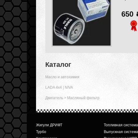
650
Каталог
Масло и автохимия
LADA 4x4 | NIVA
Двигатель
>
Масляный фильтр
Жигули ДРИФТ
Топливная система
Турбо
Выпускная систем