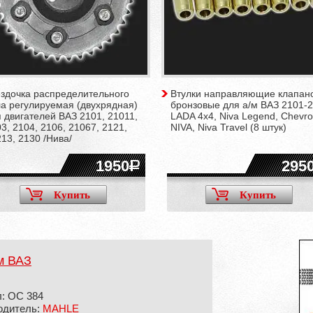
ёздочка распределительного
Втулки направляющие клапан
а регулируемая (двухрядная)
бронзовые для а/м ВАЗ 2101-2
 двигателей ВАЗ 2101, 21011,
LADA 4x4, Niva Legend, Chevro
3, 2104, 2106, 21067, 2121,
NIVA, Niva Travel (8 штук)
13, 2130 /Нива/
1950
295
Купить
Купить
м ВАЗ
л: OC 384
одитель:
MAHLE