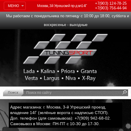
+7(903)
124-78-25
МЕНЮ
Москва, 3й Угрешский пр-д вл14Г
+7(903)
756-44-94
Мы работаем с понедельника по пятницу с 10:00 до 18:00, суббота и
воскресенье - выходные
Адрес магазина: г. Москва, 3-й Угрешский проезд,
владение 14Г (зелёные ворота с надписью СТОП).
Доп. телефон (для самовывоза): +7(909) 942-68-02.
Самовывоз в Москве: ПН-ПТ с 10-30 до 17-30.