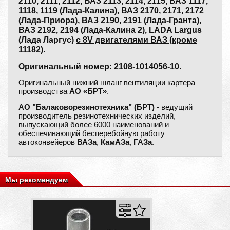
2110, 2111, 2112, ВАЗ 2113, 2114, 2115, ВАЗ 1117,
1118, 1119 (Лада-Калина), ВАЗ 2170, 2171, 2172
(Лада-Приора), ВАЗ 2190, 2191 (Лада-Гранта),
ВАЗ 2192, 2194 (Лада-Калина 2), LADA Largus
(Лада Ларгус)
с 8V двигателями ВАЗ (кроме
11182)
.
Оригинальный номер: 2108-1014056-10.
Оригинальный нижний шланг вентиляции картера
производства
АО «БРТ»
.
АО "Балаковорезинотехника" (БРТ)
- ведущий
производитель резинотехнических изделий,
выпускающий более 6000 наименований и
обеспечивающий бесперебойную работу
автоконвейеров
ВАЗа
,
КамАЗа
,
ГАЗа
.
Мы рекомендуем