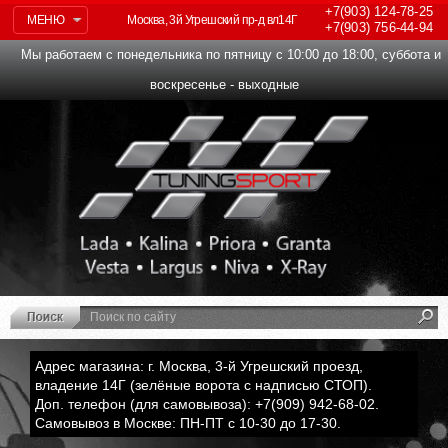
+7(903)
124-78-25
МЕНЮ
Москва, 3й Угрешский пр-д вл14Г
+7(903)
756-44-94
Мы работаем с понедельника по пятницу с 10:00 до 18:00, суббота и
воскресенье - выходные
Адрес магазина: г. Москва, 3-й Угрешский проезд,
владение 14Г (зелёные ворота с надписью СТОП).
Доп. телефон (для самовывоза): +7(909) 942-68-02.
Самовывоз в Москве: ПН-ПТ с 10-30 до 17-30.