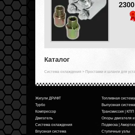
230
Каталог
Система охлаждения
>
Проставки и шланги для уст
Жигули ДРИФТ
Топливная система
Турбо
Выпускная систем
Компрессор
Трансмиссия | КПП
Двигатель
Опоры двигателя 
Система охлаждения
Подвеска | Аморти
Впускная система
Ступичные узлы