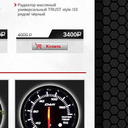
Радиатор масляный
Радиатор маслян
7
универсальный TRUST style /10
универсальный MO
рядов/ чёрный
рядов/ чёрный
0
3400
4000
Купить
Ку