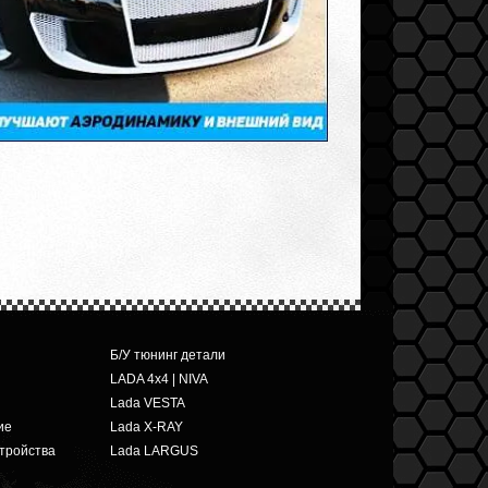
Б/У тюнинг детали
LADA 4x4 | NIVA
Lada VESTA
ие
Lada X-RAY
тройства
Lada LARGUS