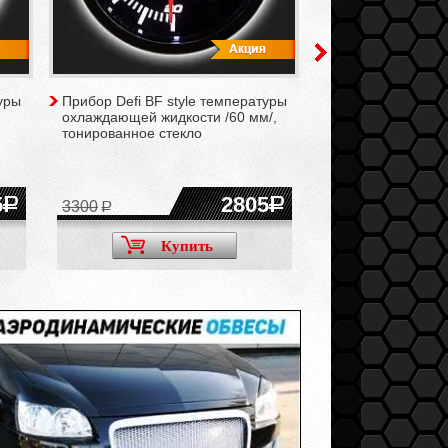
уры
Прибор Defi BF style температуры
Прибор Defi BF st
охлаждающей жидкости /60 мм/,
турбо /60 мм/, то
тонированное стекло
5
2805
3300
Купить
Ку