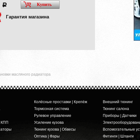
0
Купить
a
Гарантия магазина
ановки масляного радиатора
Колёсные проставки | Крепёж
Внешний тюнинг
а
Тормозная система
Тюнинг салона
Рулевое управление
Приборы | Датчики
и КПП
Усиление кузова
Электрооборудован
заторы
Тюнинг кузова | Обвесы
Вспомогательные ус
Оптика | Фары
Фитинги | Шланги