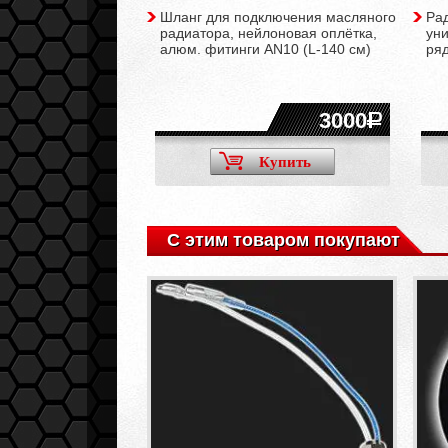
яный
Шланг для подключения масляного
Ра
TRUST style /15
радиатора, нейлоновая оплётка,
уни
алюм. фитинги AN10 (L-140 см)
ря
5650
3000
Купить
Купить
С этим товаром покупают