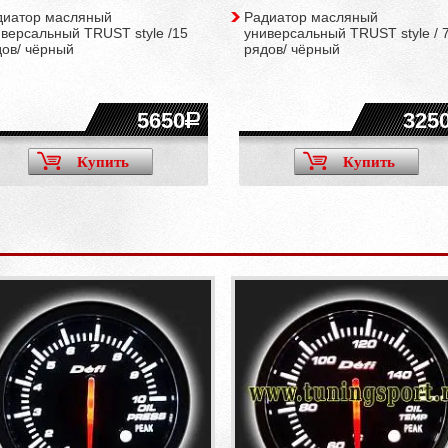
диатор масляный
Радиатор масляный
версальный TRUST style /15
универсальный TRUST style / 
дов/ чёрный
рядов/ чёрный
5650
325
Купить
Купить