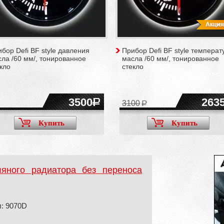
бор Defi BF style давления
Прибор Defi BF style температ
ла /60 мм/, тонированное
масла /60 мм/, тонированное
кло
стекло
3500
263
3100
Купить
Купить
ляного радиатора без переноса
: 9070D