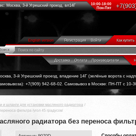
10:00-18:00
+7(903
с: Москва, 3-й Угрешский проезд, вл14Г
Пон-Пят
English version
Регистрация
Войти
Как купить
Доставка
Оплата
Производители
Н
Москва, 3-й Угрешский проезд, владение 14Г (зелёные ворота с на
амовывоза): +7(909) 942-68-02. Самовывоз в Москве: ПН-ПТ с 10-30
и и шланги для установки масляного радиатора
ереноса фильтра /угол 45 градусов/
асляного радиатора без переноса фильтра
Способы опла
Артикул: 9070D