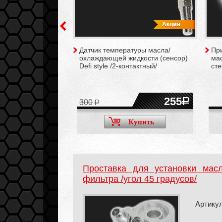
style давления
Датчик температуры масла/
При
тонированное стекло
охлаждающей жидкости (сенсор)
мас
Defi style /2-контактный/
сте
3500
255
300
Купить
Купить
Проставка для установки мас
фильтра /угол 45 градусов/
Артикул