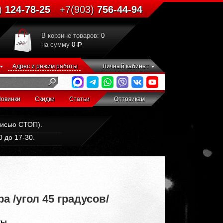
)
124-78-25
+7(903)
756-44-94
В корзине товаров:
0
на сумму
0
Адрес и режим работы
Личный кабинет
овинки
Скидки
Статьи
Оптовикам
дписью СТОП).
 до 17-30.
 /угол 45 градусов/
ты