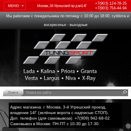
+7(903)
124-78-25
МЕНЮ
Москва, 3й Угрешский пр-д вл14Г
+7(903)
756-44-94
Мы работаем с понедельника по пятницу с 10:00 до 18:00, суббота и
воскресенье - выходные
Адрес магазина: г. Москва, 3-й Угрешский проезд,
владение 14Г (зелёные ворота с надписью СТОП).
Доп. телефон (для самовывоза): +7(909) 942-68-02.
Самовывоз в Москве: ПН-ПТ с 10-30 до 17-30.