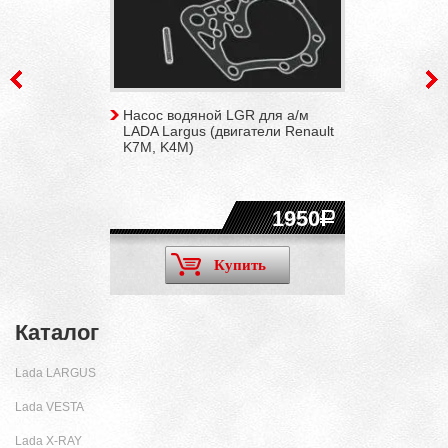
Насос водяной LGR для а/м
LADA Largus (двигатели Renault
K7M, K4M)
1950
Купить
Каталог
Lada LARGUS
Lada VESTA
Lada X-RAY