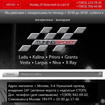
+7(903)
124-78-25
МЕНЮ
Москва, 3й Угрешский пр-д вл14Г
+7(903)
756-44-94
Мы работаем с понедельника по пятницу с 10:00 до 18:00, суббота и
воскресенье - выходные
Адрес магазина: г. Москва, 3-й Угрешский проезд,
владение 14Г (зелёные ворота с надписью СТОП).
Доп. телефон (для самовывоза): +7(909) 942-68-02.
Самовывоз в Москве: ПН-ПТ с 10-30 до 17-30.