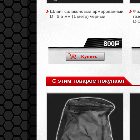
Шланг силиконовый армированный
Фи
D= 9.5 мм (1 метр) чёрный
газ
D-
800
Купить
С этим товаром покупают