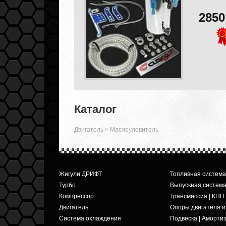
285
Каталог
Двигатель
>
Маслоуловитель
Жигули ДРИФТ
Топливная система
Турбо
Выпускная систем
Компрессор
Трансмиссия | КПП
Двигатель
Опоры двигателя 
Система охлаждения
Подвеска | Аморти