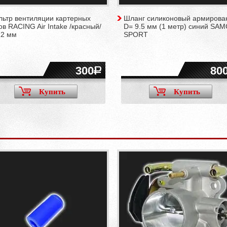
льтр вентиляции картерных
Шланг силиконовый армирова
ов RACING Air Intake /красный/
D= 9.5 мм (1 метр) синий SA
12 мм
SPORT
300
80
Купить
Купить