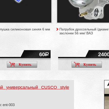
глушка силиконовая синяя 6 мм
Патрубок дроссельный /диаме
заслонки 56 мм/ ВАЗ
60
240
Купить
Купить
ий универсальный CUSCO style
: ent-003