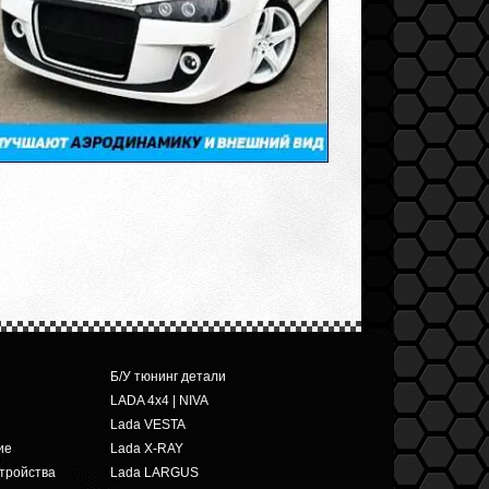
Б/У тюнинг детали
LADA 4x4 | NIVA
Lada VESTA
ие
Lada X-RAY
тройства
Lada LARGUS