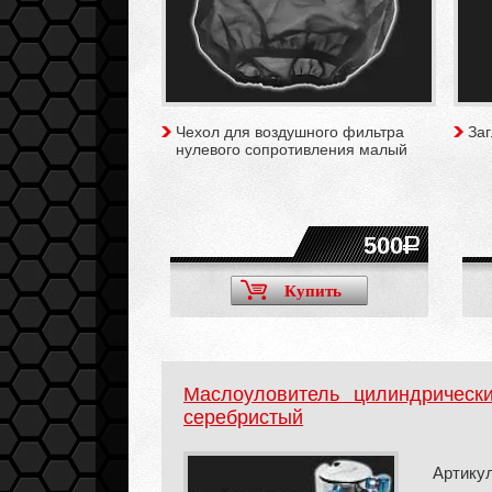
Чехол для воздушного фильтра
За
нулевого сопротивления малый
500
Купить
Маслоуловитель цилиндрическ
серебристый
Артикул