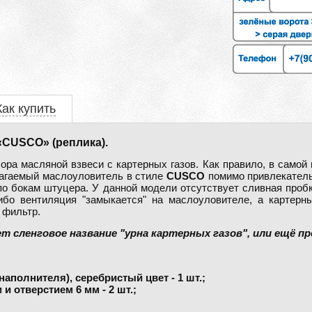
Как купить
CUSCO» (реплика).
ра масляной взвеси с картерных газов. Как правило, в самой 
лагаемый маслоуловитель в стиле
CUSCO
помимо привлекатель
о бокам штуцера. У данной модели отсутствует сливная пробк
ибо вентиляция "замыкается" на маслоуловителе, а картерн
 фильтр.
 сленговое название "урна картерных газов", или ещё пр
аполнителя), серебристый цвет - 1 шт.;
и отверстием 6 мм - 2 шт.;