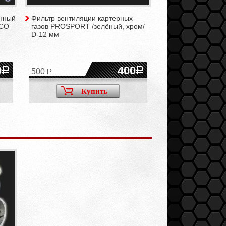
нный
Фильтр вентиляции картерных
MCO
газов PROSPORT /зелёный, хром/
D-12 мм
0
400
500
Купить