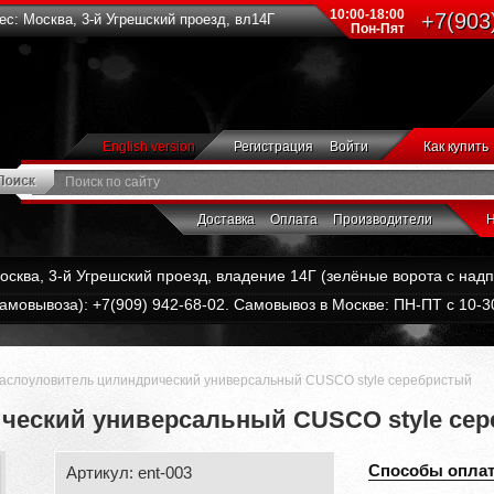
10:00-18:00
+7(903
с: Москва, 3-й Угрешский проезд, вл14Г
Пон-Пят
English version
Регистрация
Войти
Как купить
Доставка
Оплата
Производители
Н
Москва, 3-й Угрешский проезд, владение 14Г (зелёные ворота с на
амовывоза): +7(909) 942-68-02. Самовывоз в Москве: ПН-ПТ с 10-30
аслоуловитель цилиндрический универсальный CUSCO style серебристый
ческий универсальный CUSCO style се
Способы опла
Артикул: ent-003