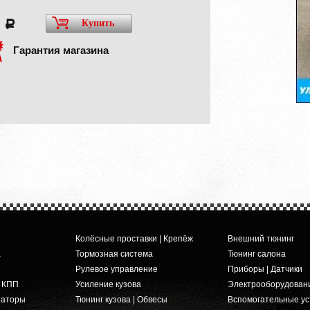
0
Купить
a
Гарантия магазина
Колёсные проставки | Крепёж
Внешний тюнинг
а
Тормозная система
Тюнинг салона
Рулевое управление
Приборы | Датчики
и КПП
Усиление кузова
Электрооборудован
заторы
Тюнинг кузова | Обвесы
Вспомогательные ус