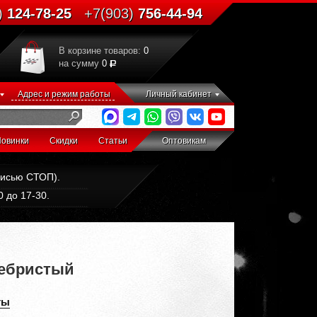
)
124-78-25
+7(903)
756-44-94
В корзине товаров:
0
на сумму
0
Адрес и режим работы
Личный кабинет
овинки
Скидки
Статьи
Оптовикам
дписью СТОП).
 до 17-30.
ребристый
ты