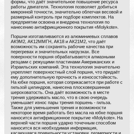
формы, что даёт значительное повышение ресурса
работы двигателя. Технология позволяет добиться
микронной точности, значительно облегчая весовой и
размерный контроль при подборе комплектов. На
предприятии освоена и внедрена технология по
нанесению антифрикционного покрытия «Molykote».
Поршни изготавливаются из алюминиевых сплавов
АК9М2, АК12ММГH, АК18 и АК21М2, что даёт
возможность им сохранять рабочие качества при
перегревах и значительных нагрузках. Все
поверхности поршня обрабатываются алмазными
резцами с режущими пластинами Американских и
Израильских компаний. Эта технология значительно
укрепляет поверхностный слой поршня, что придаёт
ему дополнительную прочность и износостойкость.
На юбке поршня, которая соприкасается при работе с
гильзой цилиндров, нанесена плосковершинная
шероховатость. Она даёт возможность в месте
трения удерживать масло, что в свою очередь
уменьшает износ пары трения поршень - гильза.
Также для уменьшения трения и возможности
некоторое время работать без масла на юбке поршня
наносится антифрикционное покрытие «Molykote». На
верхней части поршня ударно точечным способом
наносится вся необходимая информация,
касающаяся правильности установки, размерности и