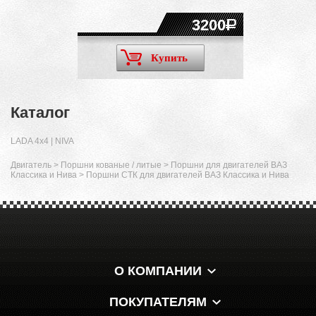
3200
Купить
Каталог
LADA 4x4 | NIVA
Двигатель
>
Поршни кованые / литые
>
Поршни для двигателей ВАЗ
Классика и Нива
>
Поршни СТК для двигателей ВАЗ Классика и Нива
О КОМПАНИИ
ПОКУПАТЕЛЯМ