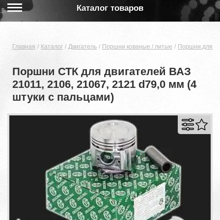
Каталог товаров
Главная
Каталог
Двигатель
Поршни кованые / литые
Поршни для дв
Поршни СТК для двигателей ВАЗ
21011, 2106, 21067, 2121 d79,0 мм (4
штуки с пальцами)