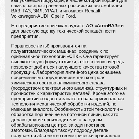
выпускаемой продукции, в числе которой поршни для
самых распространённых российских автомобилей
ВАЗ, ГАЗ, ЗИЛ, УРАЛ, и иномарок Renault,
Volkswagen-AUDI, Opel и Ford.
На предприятие приезжал аудит с
АО «АвтоВАЗ»
и
дал высокую оценку технической оснащённости
предприятия.
Поршневое литьё производится на
полуавтоматических машинах, созданных по
оригинальной технологии
«СТК»
. Она гарантирует
высокоточную форму отливки, а это в свою очередь
позволяет добиться наилучшего качества готовой
продукции. Лаборатория литейного цеха оснащена
современным оборудованием для контроля
химического состава алюминиевого сплава
(посредством спектрального анализа), структурных и
прочностных характеристик деталей. Кроме этого на
предприятии создана и запатентована оригинальная
технология механической обработки изделий, не
имеющая аналогов. Особенность этой технологии –
обработка поршней не на поточной линии, как это
делают другие производители, а на одном
обрабатывающем центре, за один постанов
заготовки. Благодаря такому подходу деталь
получается абсолютно геометрически правильной