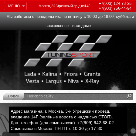
+7(903)
124-78-25
МЕНЮ
Москва, 3й Угрешский пр-д вл14Г
+7(903)
756-44-94
Мы работаем с понедельника по пятницу с 10:00 до 18:00, суббота и
воскресенье - выходные
Адрес магазина: г. Москва, 3-й Угрешский проезд,
владение 14Г (зелёные ворота с надписью СТОП).
Доп. телефон (для самовывоза): +7(909) 942-68-02.
Самовывоз в Москве: ПН-ПТ с 10-30 до 17-30.