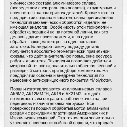
химического состава алюминиевого сплава
(посредством спектрального анализа), структурных и
прочностных характеристик деталей. Кроме этого на
предприятии создана и запатентована оригинальная
технология механической обработки изделий, не
имеющая аналогов. Особенность этой технологии –
обработка поршней не на поточной линии, как это
делают другие производители, а на одном
обрабатывающем центре, за один постанов
заготовки. Благодаря такому подходу деталь
получается абсолютно геометрически правильной
формы, что даёт значительное повышение ресурса
работы двигателя. Технология позволяет добиться
микронной точности, значительно облегчая весовой и
размерный контроль при подборе комплектов. На
предприятии освоена и внедрена технология по
нанесению антифрикционного покрытия «Molykote».
Поршни изготавливаются из алюминиевых сплавов
АК9М2, АК12ММГH, АК18 и АК21М2, что даёт
возможность им сохранять рабочие качества при
перегревах и значительных нагрузках. Все
поверхности поршня обрабатываются алмазными
резцами с режущими пластинами Американских и
Израильских компаний. Эта технология значительно
укрепляет поверхностный слой поршня, что придаёт