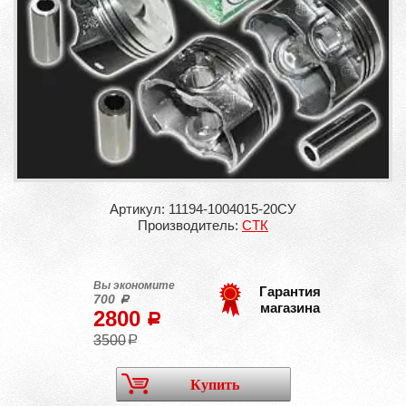
Артикул: 11194-1004015-20CУ
Производитель:
СТК
Вы экономите
Гарантия
700
a
магазина
2800
a
3500
a
Купить