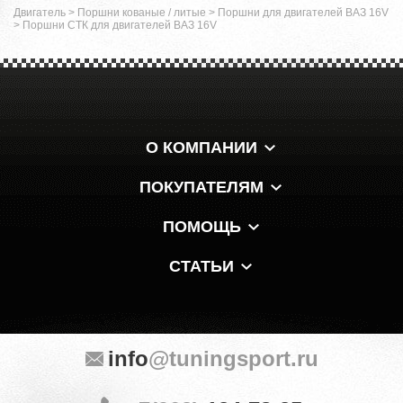
Двигатель
>
Поршни кованые / литые
>
Поршни для двигателей ВАЗ 16V
>
Поршни СТК для двигателей ВАЗ 16V
О КОМПАНИИ
ПОКУПАТЕЛЯМ
ПОМОЩЬ
СТАТЬИ
info
@tuningsport.ru