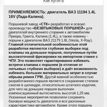
Как купить
ПРИМЕНЯЕМОСТЬ: двигатель ВАЗ 11194 1.4L
16V (Лада-Калина).
Поршневой завод
«СТК»
разработал и освоил
производство
«БЕЗВТЫКОВЫХ ПОРШНЕЙ»
для
двигателей внутреннего сгорания к автомобилям
Приора, Гранта, Калина (1.4L), а также новинку -
поршни к двигателю ВАЗ 21179 1.8L (Vesta, X-Ray).
Главной отличительной особенностью этой
разработки являются глубокие выборки под
клапаны на донышке поршня, полученные путём
высокоточной фрезеровки на импортном станке с
ЧПУ. Это позволяет гарантированно избежать
встречи клапана с поршнем (в отличие от
литьевых глубоких выборок) и даёт возможность
избежать больших материальных затрат в случае
обрыва ремня ГРМ.
Другой важной особенностью
разработанного поршня является сохранение степени
сжатия в цилиндре, относительно штатного изделия,
для чего на донышке поршня выполнен
компенсационный вытеснитель высотой 1,25 мм.
Указанные мероприятия позволили сохранить
базовую мощность двигателя и все разгонные
характеристики автомобиля. Кроме этого поршень