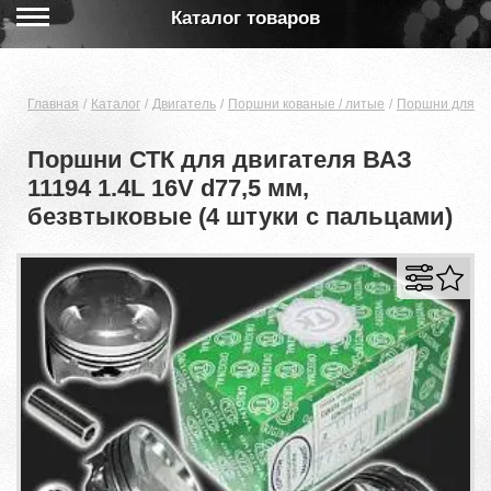
Каталог товаров
Главная
Каталог
Двигатель
Поршни кованые / литые
Поршни для дв
Поршни СТК для двигателя ВАЗ
11194 1.4L 16V d77,5 мм,
безвтыковые (4 штуки с пальцами)