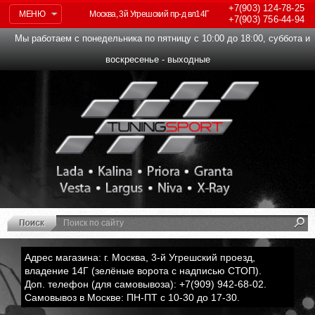
+7(903)
124-78-25
МЕНЮ
Москва, 3й Угрешский пр-д вл14Г
+7(903)
756-44-94
Мы работаем с понедельника по пятницу с 10:00 до 18:00, суббота и
воскресенье - выходные
Адрес магазина: г. Москва, 3-й Угрешский проезд,
владение 14Г (зелёные ворота с надписью СТОП).
Доп. телефон (для самовывоза): +7(909) 942-68-02.
Самовывоз в Москве: ПН-ПТ с 10-30 до 17-30.