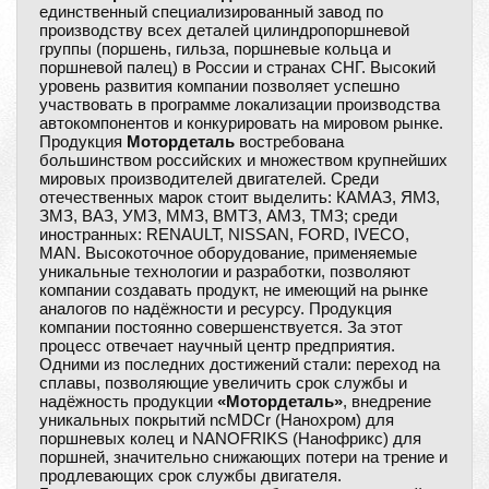
единственный специализированный завод по
производству всех деталей цилиндропоршневой
группы (поршень, гильза, поршневые кольца и
поршневой палец) в России и странах СНГ. Высокий
уровень развития компании позволяет успешно
участвовать в программе локализации производства
автокомпонентов и конкурировать на мировом рынке.
Продукция
Мотордеталь
востребована
большинством российских и множеством крупнейших
мировых производителей двигателей. Среди
отечественных марок стоит выделить: КАМАЗ, ЯМ3,
ЗМЗ, ВАЗ, УМЗ, ММЗ, ВМТЗ, АМЗ, ТМЗ; среди
иностранных: RENAULT, NISSAN, FORD, IVECO,
MAN. Высокоточное оборудование, применяемые
уникальные технологии и разработки, позволяют
компании создавать продукт, не имеющий на рынке
аналогов по надёжности и ресурсу. Продукция
компании постоянно совершенствуется. За этот
процесс отвечает научный центр предприятия.
Одними из последних достижений стали: переход на
сплавы, позволяющие увеличить срок службы и
надёжность продукции
«Мотордеталь»
, внедрение
уникальных покрытий ncMDCr (Нанохром) для
поршневых колец и NANOFRIKS (Нанофрикс) для
поршней, значительно снижающих потери на трение и
продлевающих срок службы двигателя.