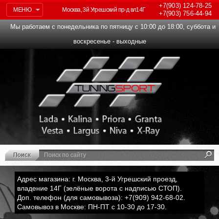
+7(903)
124-78-25
МЕНЮ
Москва, 3й Угрешский пр-д вл14Г
+7(903)
756-44-94
Мы работаем с понедельника по пятницу с 10:00 до 18:00, суббота и
воскресенье - выходные
Адрес магазина: г. Москва, 3-й Угрешский проезд,
владение 14Г (зелёные ворота с надписью СТОП).
Доп. телефон (для самовывоза): +7(909) 942-68-02.
Самовывоз в Москве: ПН-ПТ с 10-30 до 17-30.