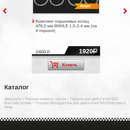
Комплект поршневых колец
d76,0 мм MAHLE 1,5-2-4 мм (на
4 поршня)
1920
2400
Купить
Каталог
Двигатель
>
Поршни кованые / литые
>
Поршни для двигателей ВАЗ
Классика и Нива
>
Поршни Мотордеталь для двигателей ВАЗ Классика и
Нива