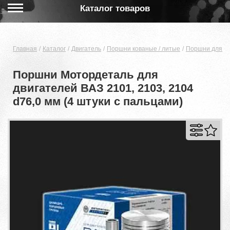
Каталог товаров
Главная
Каталог
Двигатель
Поршни кованые / литые
Поршни для дв
Поршни Мотордеталь для
двигателей ВАЗ 2101, 2103, 2104
d76,0 мм (4 штуки с пальцами)