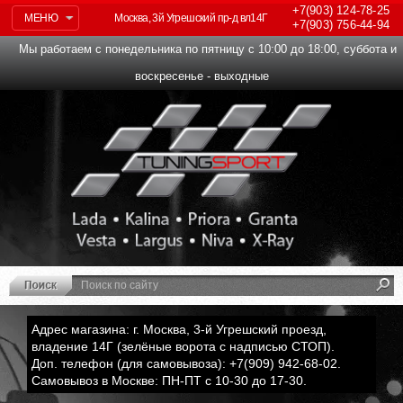
+7(903)
124-78-25
МЕНЮ
Москва, 3й Угрешский пр-д вл14Г
+7(903)
756-44-94
Мы работаем с понедельника по пятницу с 10:00 до 18:00, суббота и
воскресенье - выходные
Адрес магазина: г. Москва, 3-й Угрешский проезд,
владение 14Г (зелёные ворота с надписью СТОП).
Доп. телефон (для самовывоза): +7(909) 942-68-02.
Самовывоз в Москве: ПН-ПТ с 10-30 до 17-30.