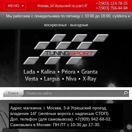
+7(903)
124-78-25
МЕНЮ
Москва, 3й Угрешский пр-д вл14Г
+7(903)
756-44-94
Мы работаем с понедельника по пятницу с 10:00 до 18:00, суббота и
воскресенье - выходные
Адрес магазина: г. Москва, 3-й Угрешский проезд,
владение 14Г (зелёные ворота с надписью СТОП).
Доп. телефон (для самовывоза): +7(909) 942-68-02.
Самовывоз в Москве: ПН-ПТ с 10-30 до 17-30.