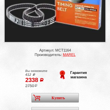
Артикул: MCT1164
Производитель:
MAREL
Вы экономите
Гарантия
412
a
магазина
2338
a
2750
a
Купить