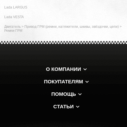
Lada LARGUS
Lada VESTA
Двигатель
>
Привод ГРМ (ремни, натяжители, шкивы, звёздочки, цепи)
>
Ремни ГРМ
О КОМПАНИИ
ПОКУПАТЕЛЯМ
ПОМОЩЬ
СТАТЬИ