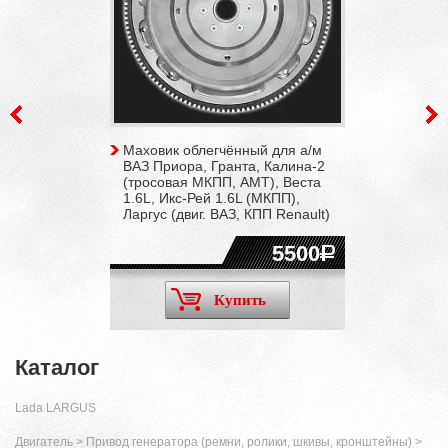
Маховик облегчённый для а/м
ВАЗ Приора, Гранта, Калина-2
(тросовая МКПП, АМТ), Веста
1.6L, Икс-Рей 1.6L (МКПП),
Ларгус (двиг. ВАЗ, КПП Renault)
5500
Купить
Каталог
Lada LARGUS
Двигатель
>
Привод генератора (ремни, ролики, шкивы, кронштейны)
>