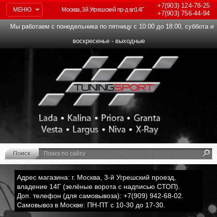
+7(903)
124-78-25
МЕНЮ
Москва, 3й Угрешский пр-д вл14Г
+7(903)
756-44-94
Мы работаем с понедельника по пятницу с 10:00 до 18:00, суббота и
воскресенье - выходные
Адрес магазина: г. Москва, 3-й Угрешский проезд,
владение 14Г (зелёные ворота с надписью СТОП).
Доп. телефон (для самовывоза): +7(909) 942-68-02.
Самовывоз в Москве: ПН-ПТ с 10-30 до 17-30.