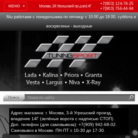
+7(903)
124-78-25
МЕНЮ
Москва, 3й Угрешский пр-д вл14Г
+7(903)
756-44-94
Мы работаем с понедельника по пятницу с 10:00 до 18:00, суббота и
воскресенье - выходные
Адрес магазина: г. Москва, 3-й Угрешский проезд,
владение 14Г (зелёные ворота с надписью СТОП).
Доп. телефон (для самовывоза): +7(909) 942-68-02.
Самовывоз в Москве: ПН-ПТ с 10-30 до 17-30.