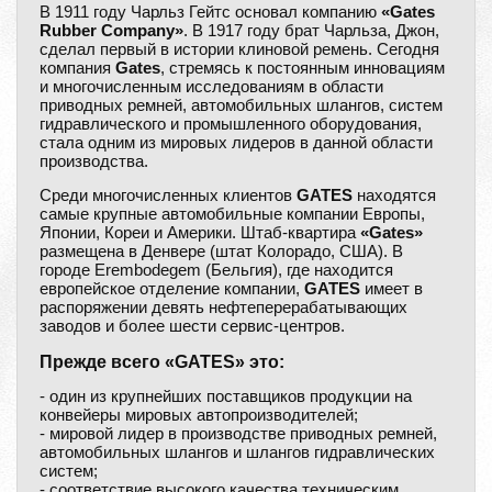
В 1911 году Чарльз Гейтс основал компанию
«Gates
Rubber Company»
. В 1917 году брат Чарльза, Джон,
сделал первый в истории клиновой ремень. Сегодня
компания
Gates
, стремясь к постоянным инновациям
и многочисленным исследованиям в области
приводных ремней, автомобильных шлангов, систем
гидравлического и промышленного оборудования,
стала одним из мировых лидеров в данной области
производства.
Среди многочисленных клиентов
GATES
находятся
самые крупные автомобильные компании Европы,
Японии, Кореи и Америки. Штаб-квартира
«Gates»
размещена в Денвере (штат Колорадо, США). В
городе Erembodegem (Бельгия), где находится
европейское отделение компании,
GATES
имеет в
распоряжении девять нефтеперерабатывающих
заводов и более шести сервис-центров.
Прежде всего «GATES» это:
- один из крупнейших поставщиков продукции на
конвейеры мировых автопроизводителей;
- мировой лидер в производстве приводных ремней,
автомобильных шлангов и шлангов гидравлических
систем;
- соответствие высокого качества техническим