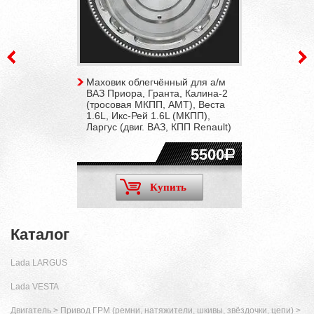
Маховик облегчённый для а/м
ВАЗ Приора, Гранта, Калина-2
(тросовая МКПП, АМТ), Веста
1.6L, Икс-Рей 1.6L (МКПП),
Ларгус (двиг. ВАЗ, КПП Renault)
5500
Купить
Каталог
Lada LARGUS
Lada VESTA
Двигатель
>
Привод ГРМ (ремни, натяжители, шкивы, звёздочки, цепи)
>