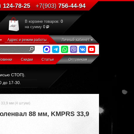
)
124-78-25
+7(903)
756-44-94
В корзине товаров:
0
на сумму
0
Адрес и режим работы
Личный кабинет
овинки
Скидки
Статьи
Оптовикам
дписью СТОП).
 до 17-30.
33,9 мм (4 штуки)
коленвал 88 мм, KMPRS 33,9