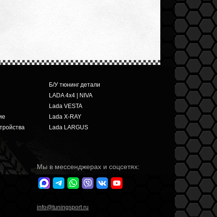
Б/У тюнинг детали
LADA 4x4 | NIVA
Lada VESTA
ие
Lada X-RAY
тройства
Lada LARGUS
Мы в мессенджерах и соцсетях:
info
@tuningsport.ru