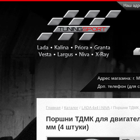
Наш адре
Адрес магазина: г. 
Доп. телефон (для с
Главная
Каталог
LADA 4x4 | NIVA
Поршни ТДМК д
Поршни ТДМК для двигателе
мм (4 штуки)