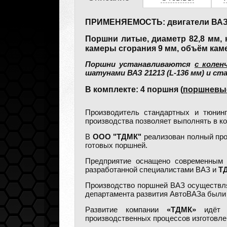
ПРИМЕНЯЕМОСТЬ: двигатели ВАЗ 212
Поршни литые, диаметр 82,8 мм, 
камеры сгорания 9 мм, объём каме
Поршни устанавливаются
с колен
шатунами ВАЗ 21213 (L-136 мм) и ст
В комплекте: 4 поршня (
поршневые
Производитель стандартных и тюнин
производства позволяет выполнять в к
В
ООО "ТДМК"
реализован полный про
готовых поршней.
Предприятие оснащено современным о
разработанной специалистами ВАЗ и
Т
Производство поршней ВАЗ осуществля
департамента развития АвтоВАЗа были 
Развитие компании
«ТДМК»
идёт п
производственных процессов изготовле