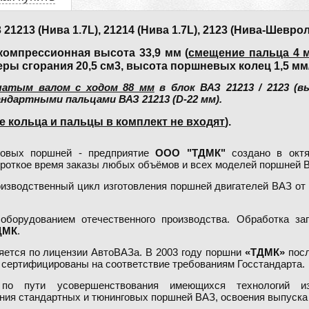
13 (Нива 1.7L), 21214 (Нива 1.7L), 2123 (Нива-Шевроле
компрессионная высота 33,9 мм (
смещение пальца 4 
ры сгорания 20,5 см3, высота поршневых колец 1,5 мм/2
чатым валом с ходом 88 мм
в блок ВАЗ 21213 / 2123 (
андартными пальцами ВАЗ 21213 (D-22 мм).
 кольца и пальцы в комплект не входят
).
говых поршней - предприятие
ООО "ТДМК"
создано в октя
ороткое время заказы любых объёмов и всех моделей поршней 
изводственный цикл изготовления поршней двигателей ВАЗ от 
борудованием отечественного производства. Обработка заг
ДМК
.
ется по лицензии АвтоВАЗа. В 2003 году поршни
«ТДМК»
посл
сертифицированы на соответствие требованиям Госстандарта.
о пути усовершенствования имеющихся технологий изг
ния стандартных и тюнинговых поршней ВАЗ, освоения выпуска