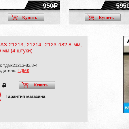
950
595
Купить
Купить
З 21213, 21214, 2123 d82,8 мм,
 мм (4 штуки)
: тдмк21213-82,8-4
одитель:
ТДМК
0
Купить
a
Гарантия магазина