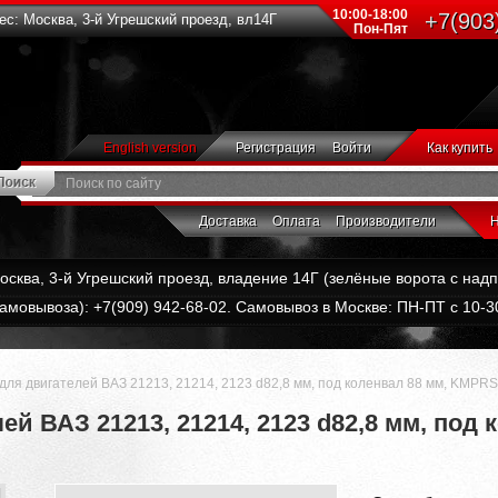
10:00-18:00
+7(903
с: Москва, 3-й Угрешский проезд, вл14Г
Пон-Пят
English version
Регистрация
Войти
Как купить
Доставка
Оплата
Производители
Н
Москва, 3-й Угрешский проезд, владение 14Г (зелёные ворота с на
амовывоза): +7(909) 942-68-02. Самовывоз в Москве: ПН-ПТ с 10-30
ля двигателей ВАЗ 21213, 21214, 2123 d82,8 мм, под коленвал 88 мм, KMPRS 
й ВАЗ 21213, 21214, 2123 d82,8 мм, под 