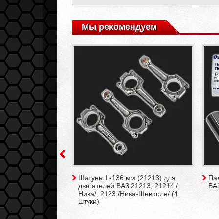
Мы рекомендуем
евых колец d82,8
Шатуны L-136 мм (21213) для
Па
-4 мм (на 4
двигателей ВАЗ 21213, 21214 /
ВАЗ
Нива/, 2123 /Нива-Шевроле/ (4
штуки)