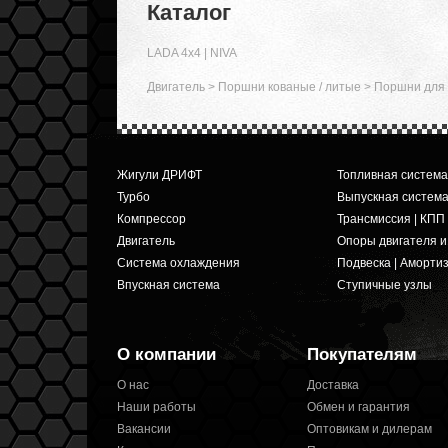
Каталог
LADA 4x4 | NIVA
Двигатель
>
Поршни кованые / литые
>
Поршни для 
Жигули ДРИФТ
Топливная система
Турбо
Выпускная систем
Компрессор
Трансмиссия | КПП
Двигатель
Опоры двигателя 
Система охлаждения
Подвеска | Аморти
Впускная система
Ступичные узлы
О компании
Покупателям
О нас
Доставка
Наши работы
Обмен и гарантия
Вакансии
Оптовикам и дилерам