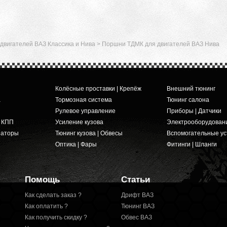
двигателей ВАЗ Классика и Нива
>
Поршни ТДМК для двигателей ВАЗ Нива
Колёсные проставки | Крепёж
Внешний тюнинг
а
Тормозная система
Тюнинг салона
Рулевое управление
Приборы | Датчики
и КПП
Усиление кузова
Электрооборудован
заторы
Тюнинг кузова | Обвесы
Вспомогательные ус
Оптика | Фары
Фитинги | Шланги
Помощь
Статьи
Как сделать заказ ?
Дрифт ВАЗ
Как оплатить ?
Тюнинг ВАЗ
Как получить скидку ?
Обвес ВАЗ