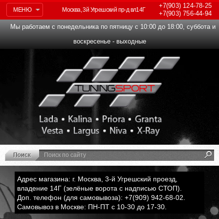
+7(903)
124-78-25
МЕНЮ
Москва, 3й Угрешский пр-д вл14Г
+7(903)
756-44-94
Мы работаем с понедельника по пятницу с 10:00 до 18:00, суббота и
воскресенье - выходные
Адрес магазина: г. Москва, 3-й Угрешский проезд,
владение 14Г (зелёные ворота с надписью СТОП).
Доп. телефон (для самовывоза): +7(909) 942-68-02.
Самовывоз в Москве: ПН-ПТ с 10-30 до 17-30.