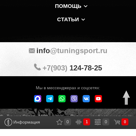
ПОМОЩЬ
СТАТЬИ
info
@tuningsport.ru
+7(903)
124-78-25
Мы в мессенджерах и соцсетях:
© «Тюнинг Спорт» 1998 — 2026
Политика конфиденциальности
0
1
0
Информация
0
Обработка персональных данных