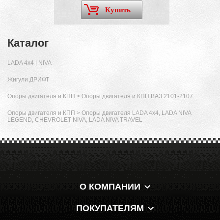
Купить
Каталог
LADA 4x4 | NIVA
Жигули ДРИФТ
Опоры двигателя и КПП
>
Опоры двигателя и КПП ВАЗ 2101-2107
Опоры двигателя и КПП
>
Опоры двигателя LADA 4х4, LADA NIVA
LEGEND, CHEVROLET NIVA, LADA NIVA TRAVEL
О КОМПАНИИ
ПОКУПАТЕЛЯМ