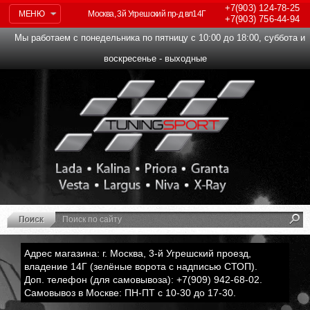
+7(903)
124-78-25
МЕНЮ
Москва, 3й Угрешский пр-д вл14Г
+7(903)
756-44-94
Мы работаем с понедельника по пятницу с 10:00 до 18:00, суббота и
воскресенье - выходные
Адрес магазина: г. Москва, 3-й Угрешский проезд,
владение 14Г (зелёные ворота с надписью СТОП).
Доп. телефон (для самовывоза): +7(909) 942-68-02.
Самовывоз в Москве: ПН-ПТ с 10-30 до 17-30.