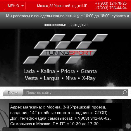
+7(903)
124-78-25
МЕНЮ
Москва, 3й Угрешский пр-д вл14Г
+7(903)
756-44-94
Мы работаем с понедельника по пятницу с 10:00 до 18:00, суббота и
воскресенье - выходные
Адрес магазина: г. Москва, 3-й Угрешский проезд,
владение 14Г (зелёные ворота с надписью СТОП).
Доп. телефон (для самовывоза): +7(909) 942-68-02.
Самовывоз в Москве: ПН-ПТ с 10-30 до 17-30.