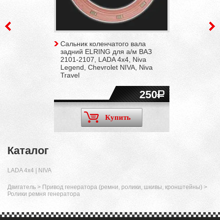
Сальник коленчатого вала
задний ELRING для а/м ВАЗ
2101-2107, LADA 4x4, Niva
Legend, Chevrolet NIVA, Niva
Travel
250
Купить
Каталог
LADA 4x4 | NIVA
Двигатель
>
Привод генератора (ремни, ролики, шкивы, кронштейны)
>
Ролики ремня генератора