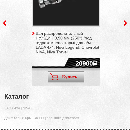
Вал распределительный
НУЖДИН 9,90 мм (250°) /под
гидрокомпенсаторы/ для а/м
LADA 4x4, Niva Legend, Chevrolet
NIVA, Niva Travel
20900
Купить
Каталог
LADA 4x4 | NIVA
Двигатель
>
Крышка ГБЦ / Крышка двигателя