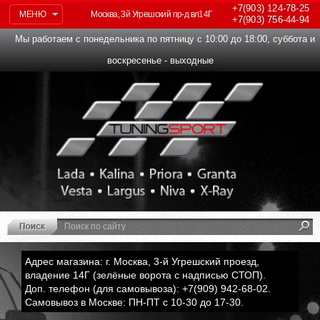
+7(903)
124-78-25
МЕНЮ
Москва, 3й Угрешский пр-д вл14Г
+7(903)
756-44-94
Мы работаем с понедельника по пятницу с 10:00 до 18:00, суббота и
воскресенье - выходные
Адрес магазина: г. Москва, 3-й Угрешский проезд,
владение 14Г (зелёные ворота с надписью СТОП).
Доп. телефон (для самовывоза): +7(909) 942-68-02.
Самовывоз в Москве: ПН-ПТ с 10-30 до 17-30.