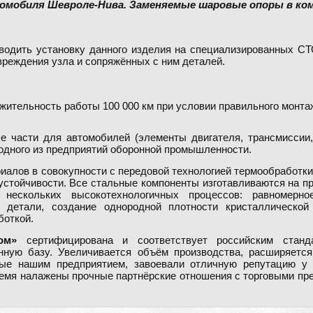
томобиля Шевроле-Нива. Заменяемые шаровые опоры в ком
зводить установку данного изделия на специализированных С
вреждения узла и сопряжённых с ним деталей.
жительность работы 100 000 км при условии правильного монта
 части для автомобилей (элементы двигателя, трансмиссии, 
 одного из предприятий оборонной промышленности.
алов в совокупности с передовой технологией термообработки 
устойчивости. Все стальные компоненты изготавливаются на п
нескольких высокотехнологичных процессов: равномерно
у детали, создание однородной плотности кристаллическо
боткой.
ом»
сертифицирована и соответствует российским стан
нную базу. Увеличивается объём производства, расширяется
мые нашим предприятием, завоевали отличную репутацию у 
ремя налажены прочные партнёрские отношения с торговыми пре
.