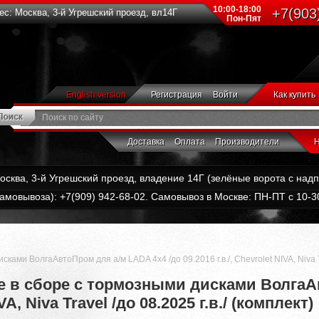
10:00-18:00
+7(903
с: Москва, 3-й Угрешский проезд, вл14Г
Пон-Пят
English version
Регистрация
Войти
Как купить
Доставка
Оплата
Производители
Н
Москва, 3-й Угрешский проезд, владение 14Г (зелёные ворота с на
амовывоза): +7(909) 942-68-02. Самовывоз в Москве: ПН-ПТ с 10-30
ми ВолгаАвтоПром для а/м LADA 4x4 /до 09.2016 г.в./, Chevrolet NIVA, Niva Tra
 в сборе с тормозными дисками ВолгаАв
VA, Niva Travel /до 08.2025 г.в./ (комплект)