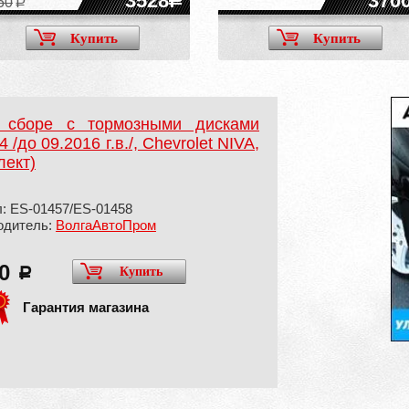
3528
370
50
Купить
Купить
 сборе с тормозными дисками
до 09.2016 г.в./, Chevrolet NIVA,
лект)
: ES-01457/ES-01458
одитель:
ВолгаАвтоПром
00
Купить
a
Гарантия магазина