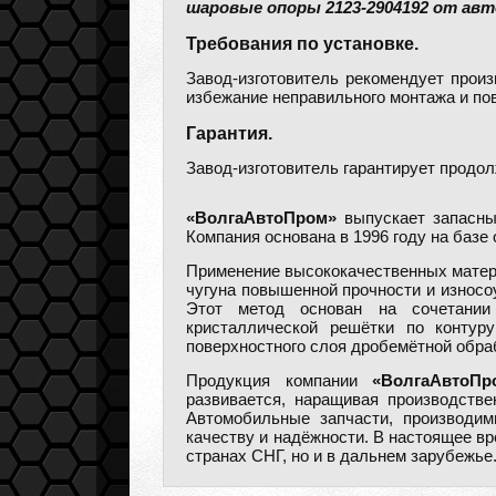
шаровые опоры 2123-2904192 от ав
Требования по установке.
Завод-изготовитель рекомендует прои
избежание неправильного монтажа и по
Гарантия.
Завод-изготовитель гарантирует продол
«ВолгаАвтоПром»
выпускает запасные
Компания основана в 1996 году на базе
Применение высококачественных матери
чугуна повышенной прочности и износо
Этот метод основан на сочетании 
кристаллической решётки по контур
поверхностного слоя дробемётной обра
Продукция компании
«ВолгаАвтоПр
развивается, наращивая производстве
Автомобильные запчасти, производи
качеству и надёжности. В настоящее в
странах СНГ, но и в дальнем зарубежье