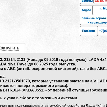
Как купить
 21214, 2131 (Нива
до 09.2016 года выпуска
), LADA 4x
ADA Niva Travel
до 08.2025 года выпуска
.
и с АБС (антиблокировочной системой), так и без АБС.
ица
.
2121-3501070, которые устанавливаются на а/м LADA 4
ливается поверх тормозного диска).
ВТН-1024 (VKBA 3551) - от передней ступицы грузовик
ных узла в сборе с тормозными дисками.
ачен для полноприводных автомобилей семейства
Лада 4х4
и
Ш