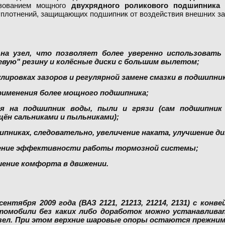
ьзованием мощного
двухрядного роликового подшипника
о
плотнений, защищающих подшипник от воздействия внешних за
а на узел, что позволяет более уверенно использова
зевую" резину и колёсные диски с большим вылетом;
лировках зазоров и регулярной замене смазки в подшипник
применения более мощного подшипника;
я на подшипник воды, пыли и грязи (сам подшипник
ён сальниками и пыльниками);
ипниках, следовательно, увеличение наката, улучшение д
шение эффективности работы тормозной системы;
шение комфорта в движении.
нтября 2009 года (ВАЗ 2121, 21213, 21214, 2131) с ко
втомобили без каких либо доработок можно устанавлива
ел. При этом верхние шаровые опоры остаются прежними