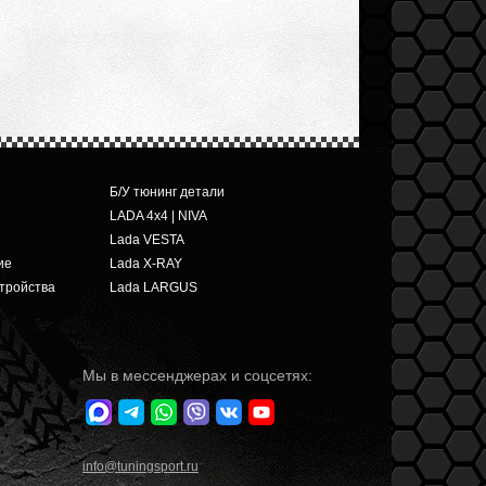
Б/У тюнинг детали
LADA 4x4 | NIVA
Lada VESTA
ие
Lada X-RAY
тройства
Lada LARGUS
Мы в мессенджерах и соцсетях:
info
@tuningsport.ru