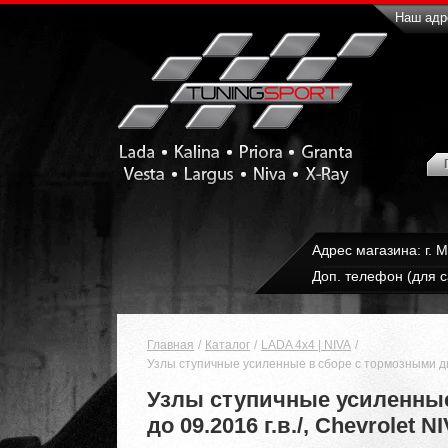
Наш адре
Адрес магазина: г. 
Доп. телефон (для с
Главная
Каталог
LADA 4x4 | NIVA
Узлы ступичные усиленные в сборе с тормозными диска
Узлы ступичные усиленные
до 09.2016 г.в./, Chevrolet NI