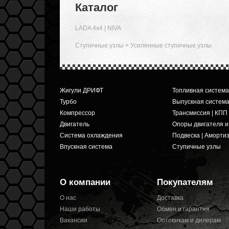
Каталог
LADA 4x4 | NIVA
Ступичные узлы
>
Усиленные ступичные узлы
Жигули ДРИФТ
Топливная система
Турбо
Выпускная систем
Компрессор
Трансмиссия | КПП
Двигатель
Опоры двигателя 
Система охлаждения
Подвеска | Аморти
Впускная система
Ступичные узлы
О компании
Покупателям
О нас
Доставка
Наши работы
Обмен и гарантия
Вакансии
Оптовикам и дилерам