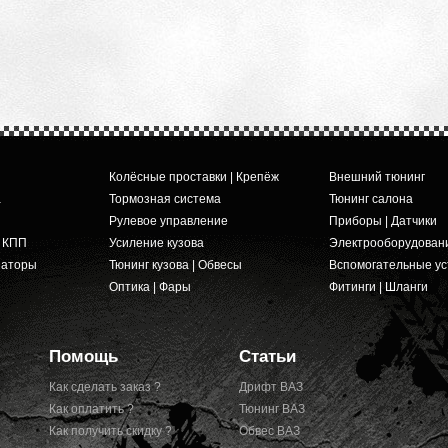
Колёсные проставки | Крепёж
Внешний тюнинг
а
Тормозная система
Тюнинг салона
Рулевое управление
Приборы | Датчики
и КПП
Усиление кузова
Электрооборудован
заторы
Тюнинг кузова | Обвесы
Вспомогательные ус
Оптика | Фары
Фитинги | Шланги
Помощь
Статьи
Как сделать заказ ?
Дрифт ВАЗ
Как оплатить ?
Тюнинг ВАЗ
Как получить скидку ?
Обвес ВАЗ