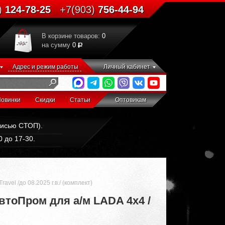
)
124-78-25
+7(903)
756-44-94
В корзине товаров:
0
на сумму
0
Адрес и режим работы
Личный кабинет
овинки
Скидки
Статьи
Оптовикам
дписью СТОП).
 до 17-30.
vel /до 08.2025 г.в./ (комплект)
тоПром для а/м LADA 4x4 /