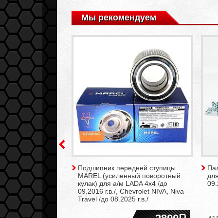
Мы рекомендуем
 LGR верхний/
Подшипник передней ступицы
Па
Chevrolet NIVA,
MAREL (усиленный поворотный
для
l, нижний для а/м
кулак) для а/м LADA 4x4 /до
09.
09 до 2016 г.в./ (1
09.2016 г.в./, Chevrolet NIVA, Niva
Travel /до 08.2025 г.в./