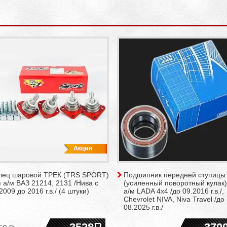
лец шаровой ТРЕК (TRS SPORT)
Подшипник передней ступицы
 а/м ВАЗ 21214, 2131 /Нива с
(усиленный поворотный кулак)
2009 до 2016 г.в./ (4 штуки)
а/м LADA 4x4 /до 09.2016 г.в./,
Chevrolet NIVA, Niva Travel /до
08.2025 г.в./