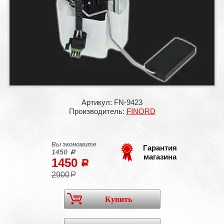
Артикул: FN-9423
Производитель:
FINORD
Вы экономите
Гарантия
1450
a
магазина
1450
a
2900
a
Купить