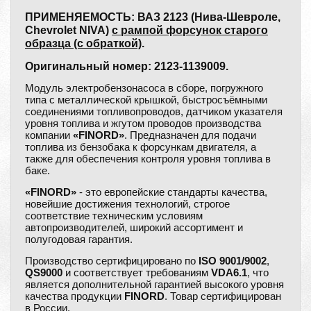
ПРИМЕНЯЕМОСТЬ: ВАЗ 2123 (Нива-Шевроле,
Chevrolet NIVA)
с рампой форсунок старого
образца (с обраткой)
.
Оригинальный номер: 2123-1139009.
Модуль электробензонасоса в сборе, погружного
типа с металлической крышкой, быстросъёмными
соединениями топливопроводов, датчиком указателя
уровня топлива и жгутом проводов производства
компании
«FINORD»
. Предназначен для подачи
топлива из бензобака к форсункам двигателя, а
также для обеспечения контроля уровня топлива в
баке.
«FINORD»
- это европейские стандарты качества,
новейшие достижения технологий, строгое
соответствие техническим условиям
автопроизводителей, широкий ассортимент и
полугодовая гарантия.
Производство сертифицировано по
ISO 9001/9002
,
QS9000
и соответствует требованиям
VDA6.1
, что
является дополнительной гарантией высокого уровня
качества продукции
FINORD
. Товар сертифицирован
в России.