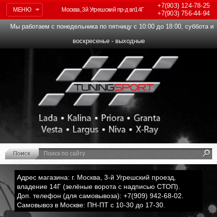
+7(903)
124-78-25
МЕНЮ
Москва, 3й Угрешский пр-д вл14Г
+7(903)
756-44-94
Мы работаем с понедельника по пятницу с 10:00 до 18:00, суббота и
воскресенье - выходные
Адрес магазина: г. Москва, 3-й Угрешский проезд,
владение 14Г (зелёные ворота с надписью СТОП).
Доп. телефон (для самовывоза): +7(909) 942-68-02.
Самовывоз в Москве: ПН-ПТ с 10-30 до 17-30.