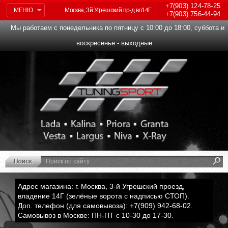
+7(903)
124-78-25
МЕНЮ
Москва, 3й Угрешский пр-д вл14Г
+7(903)
756-44-94
Мы работаем с понедельника по пятницу с 10:00 до 18:00, суббота и
воскресенье - выходные
Адрес магазина: г. Москва, 3-й Угрешский проезд,
владение 14Г (зелёные ворота с надписью СТОП).
Доп. телефон (для самовывоза): +7(909) 942-68-02.
Самовывоз в Москве: ПН-ПТ с 10-30 до 17-30.