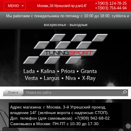
+7(903)
124-78-25
МЕНЮ
Москва, 3й Угрешский пр-д вл14Г
+7(903)
756-44-94
Мы работаем с понедельника по пятницу с 10:00 до 18:00, суббота и
воскресенье - выходные
Адрес магазина: г. Москва, 3-й Угрешский проезд,
владение 14Г (зелёные ворота с надписью СТОП).
Доп. телефон (для самовывоза): +7(909) 942-68-02.
Самовывоз в Москве: ПН-ПТ с 10-30 до 17-30.