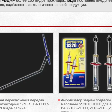
и
«БЦМ»
более 150 видов прокладок.
БЦМ
постоянно внедряет
тво, надёжность и экологичность своей продукции.
чаг переключения передач
Амортизатор задней подвески
роткоходный SPORT ВАЗ 1117-
масляный SS20 ШОССЕ для а
9 /Лада-Калина/
ВАЗ 2108-21099, 2113-2115 (2