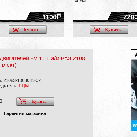
штуки)
1100
720
Купить
Купить
вигателей 8V 1.5L а/м ВАЗ 2108-
мплект)
: 21083-1008081-02
одитель:
БЦМ
Купить
a
Гарантия магазина