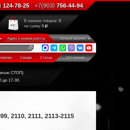
)
124-78-25
+7(903)
756-44-94
В корзине товаров:
0
на сумму
0
Адрес и режим работы
Личный кабинет
овинки
Скидки
Статьи
Оптовикам
дписью СТОП).
 до 17-30.
, 2110, 2111, 2113-2115