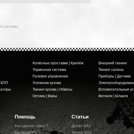
ой системы
Колёсные проставки | Крепёж
Внешний тюнинг
а
Тормозная система
Тюнинг салона
Рулевое управление
Приборы | Датчики
и КПП
Усиление кузова
Электрооборудован
заторы
Тюнинг кузова | Обвесы
Вспомогательные ус
Оптика | Фары
Фитинги | Шланги
Помощь
Статьи
Как сделать заказ ?
Дрифт ВАЗ
Как оплатить ?
Тюнинг ВАЗ