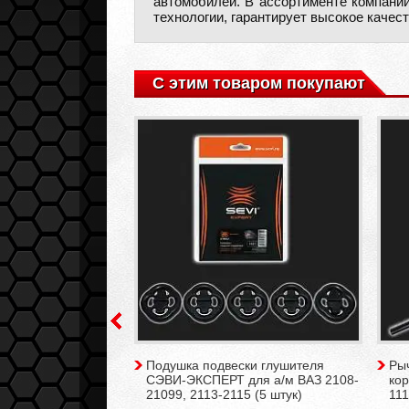
автомобилей. В ассортименте компани
технологии, гарантирует высокое качес
С этим товаром покупают
я в сборе для а/м
Подушка подвески глушителя
Ры
иора, Гранта
СЭВИ-ЭКСПЕРТ для а/м ВАЗ 2108-
ко
21099, 2113-2115 (5 штук)
111