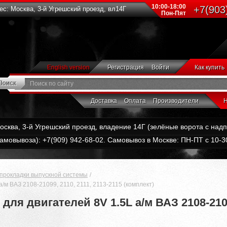
10:00-18:00
+7(903
с: Москва, 3-й Угрешский проезд, вл14Г
Пон-Пят
English version
Регистрация
Войти
Как купить
Доставка
Оплата
Производители
Н
Москва, 3-й Угрешский проезд, владение 14Г (зелёные ворота с на
амовывоза): +7(909) 942-68-02. Самовывоз в Москве: ПН-ПТ с 10-30
 прокладки выпускной системы
/м ВАЗ 2108-21099, 2110, 2111, 2113-2115 (комплект)
ля двигателей 8V 1.5L а/м ВАЗ 2108-21099