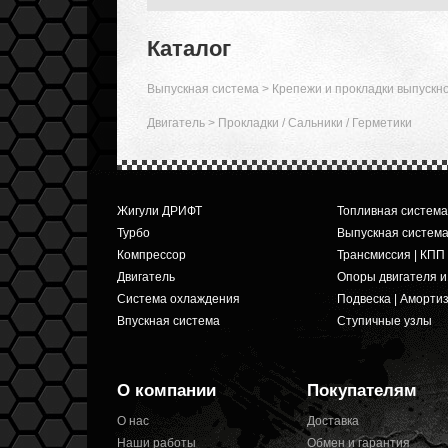
Каталог
Выпускная система
>
Крепежи и прокладки выпускн
Двигатель
>
Прокладки / Сальники / Герметики
Жигули ДРИФТ
Топливная система
Турбо
Выпускная систем
Компрессор
Трансмиссия | КПП
Двигатель
Опоры двигателя 
Система охлаждения
Подвеска | Аморти
Впускная система
Ступичные узлы
О компании
Покупателям
О нас
Доставка
Наши работы
Обмен и гарантия