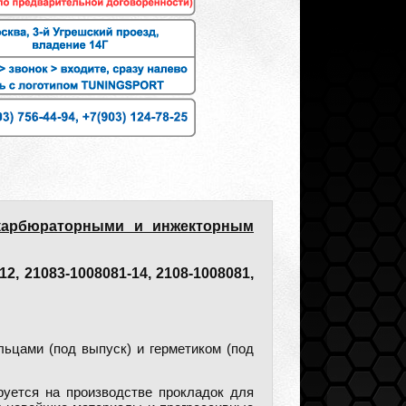
карбюраторными и инжекторным
2, 21083-1008081-14, 2108-1008081,
льцами (под выпуск) и герметиком (под
руется на производстве прокладок для