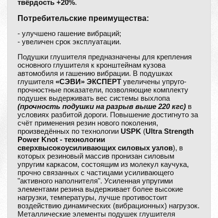
твёрдость +20%
.
Потребительские преимущества:
- улучшено гашение вибраций;
- увеличен срок эксплуатации.
Подушки глушителя предназначены для крепления
основного глушителя к кронштейнам кузова
автомобиля и гашению вибрации. В подушках
глушителя
«СЭВИ» ЭКСПЕРТ
увеличены упруго-
прочностные показатели, позволяющие комплекту
подушек выдерживать вес системы выхлопа
(прочность подушки на разрыв выше 220 кгс)
в
условиях разбитой дороги. Повышение достигнуто за
счёт применения резин нового поколения,
произведённых по технологии
USPK
(
Ultra Strength
Power Knot - технологии
сверхвысокоусиливающих силовых узлов
), в
которых резиновый массив пронизан силовым
упругим каркасом, состоящим из молекул каучука,
прочно связанных с частицами усиливающего
"активного наполнителя". Усиленная упругими
элементами резина выдерживает более высокие
нагрузки, температуры, лучше противостоит
воздействию динамических (вибрационных) нагрузок.
Металлические элементы подушек глушителя