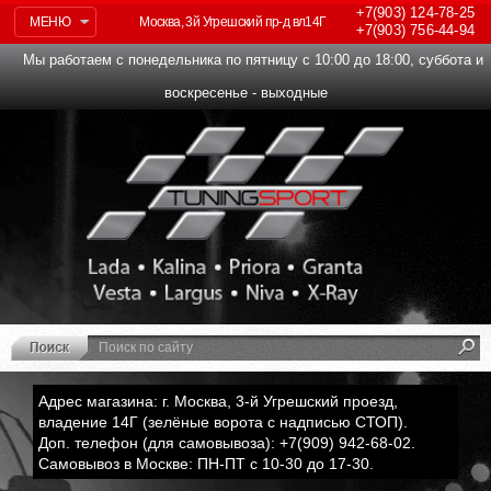
+7(903)
124-78-25
МЕНЮ
Москва, 3й Угрешский пр-д вл14Г
+7(903)
756-44-94
Мы работаем с понедельника по пятницу с 10:00 до 18:00, суббота и
воскресенье - выходные
Адрес магазина: г. Москва, 3-й Угрешский проезд,
владение 14Г (зелёные ворота с надписью СТОП).
Доп. телефон (для самовывоза): +7(909) 942-68-02.
Самовывоз в Москве: ПН-ПТ с 10-30 до 17-30.