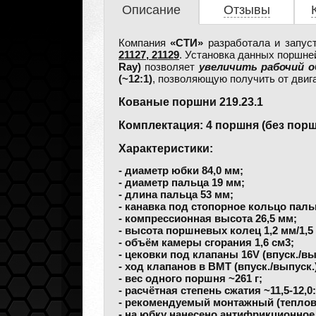
Описание
Отзывы
Компания
«СТИ»
разработала и запус
21127, 21129
. Установка данных поршне
Ray)
позволяет
увеличить рабочий о
(~12:1)
, позволяющую получить от дви
Кованые поршни 219.23.1
Комплектация: 4 поршня (без порш
Характеристики:
- диаметр юбки 84,0 мм;
- диаметр пальца 19 мм;
- длина пальца 53 мм;
- канавка под стопорное кольцо пальц
- компрессионная высота 26,5 мм;
- высота поршневых колец 1,2 мм/1,5 
- объём камеры сгорания 1,6 см3;
- цековки под клапаны 16V (впуск./вы
- ход клапанов в ВМТ (впуск./выпуск.)
- вес одного поршня ~261 г;
- расчётная степень сжатия ~11,5-12,0
- рекомендуемый монтажный (теплово
- на юбку нанесено антифрикционное 