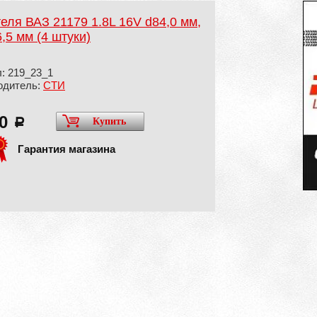
ля ВАЗ 21179 1.8L 16V d84,0 мм,
,5 мм (4 штуки)
: 219_23_1
одитель:
СТИ
00
Купить
a
Гарантия магазина