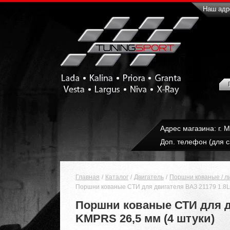
Наш адре
Адрес магазина: г. 
Доп. телефон (для с
Главная
Каталог
Двигатель
Поршни кованые / л
Поршни кованые СТИ для двигателя ВАЗ 21179 1.8L 1
Поршни кованые СТИ для дви
KMPRS 26,5 мм (4 штуки)