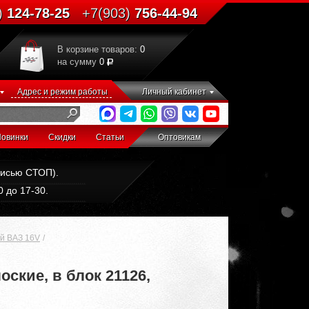
)
124-78-25
+7(903)
756-44-94
В корзине товаров:
0
на сумму
0
Адрес и режим работы
Личный кабинет
овинки
Скидки
Статьи
Оптовикам
дписью СТОП).
 до 17-30.
й ВАЗ 16V
ские, в блок 21126,