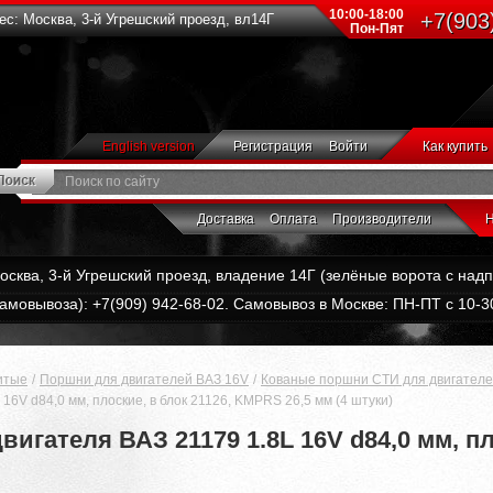
10:00-18:00
+7(903
с: Москва, 3-й Угрешский проезд, вл14Г
Пон-Пят
English version
Регистрация
Войти
Как купить
Доставка
Оплата
Производители
Н
Москва, 3-й Угрешский проезд, владение 14Г (зелёные ворота с на
амовывоза): +7(909) 942-68-02. Самовывоз в Москве: ПН-ПТ с 10-30
итые
Поршни для двигателей ВАЗ 16V
Кованые поршни СТИ для двигателе
6V d84,0 мм, плоские, в блок 21126, KMPRS 26,5 мм (4 штуки)
гателя ВАЗ 21179 1.8L 16V d84,0 мм, пло