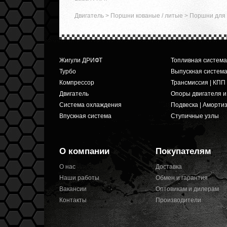
Двигатель
>
Поршни кованые / литые
>
Поршни для 
Жигули ДРИФТ
Топливная система
Турбо
Выпускная систем
Компрессор
Трансмиссия | КПП
Двигатель
Опоры двигателя 
Система охлаждения
Подвеска | Аморти
Впускная система
Ступичные узлы
О компании
Покупателям
О нас
Доставка
Наши работы
Обмен и гарантия
Вакансии
Оптовикам и дилерам
Контакты
Производители