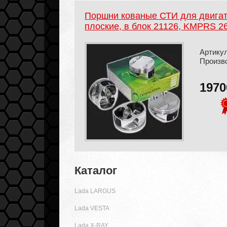
Поршни кованые СТИ для двигате
плоские, в блок 21126, KMPRS 26
Артикул
Произв
197
Каталог
Lada LARGUS
Lada VESTA
Lada X-RAY