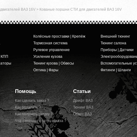
двигателей ВАЗ 16V
>
Кованые поршни СТИ для двигателей ВАЗ 16V
Колёсные проставки | Крепёж
Внешний тюнинг
а
Тормозная система
Тюнинг салона
Рулевое управление
Приборы | Датчики
и КПП
Усиление кузова
Электрооборудован
заторы
Тюнинг кузова | Обвесы
Вспомогательные ус
Оптика | Фары
Фитинги | Шланги
Помощь
Статьи
Как сделать заказ ?
Дрифт ВАЗ
Как оплатить ?
Тюнинг ВАЗ
Как получить скидку ?
Обвес ВАЗ
Что означает статус заказа ?