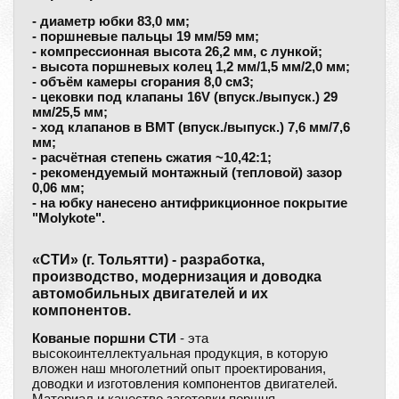
- диаметр юбки 83,0 мм;
- поршневые пальцы 19 мм/59 мм;
- компрессионная высота 26,2 мм, с лункой;
- высота поршневых колец 1,2 мм/1,5 мм/2,0 мм;
- объём камеры сгорания 8,0 см3;
- цековки под клапаны 16V (впуск./выпуск.) 29
мм/25,5 мм;
- ход клапанов в ВМТ (впуск./выпуск.) 7,6 мм/7,6
мм;
- расчётная степень сжатия ~10,42:1;
- рекомендуемый монтажный (тепловой) зазор
0,06 мм;
- на юбку нанесено антифрикционное покрытие
"Molykote".
«СТИ» (г. Тольятти) - разработка,
производство, модернизация и доводка
автомобильных двигателей и их
компонентов.
Кованые поршни СТИ
- эта
высокоинтеллектуальная продукция, в которую
вложен наш многолетний опыт проектирования,
доводки и изготовления компонентов двигателей.
Материал и качество заготовки поршня