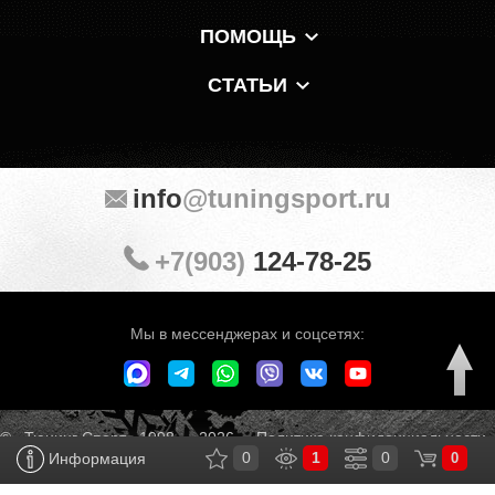
ПОМОЩЬ
СТАТЬИ
info
@tuningsport.ru
+7(903)
124-78-25
Мы в мессенджерах и соцсетях:
© «Тюнинг Спорт» 1998 — 2026
Политика конфиденциальности
0
1
0
Информация
0
Обработка персональных данных