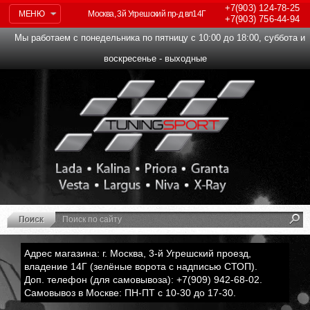
+7(903)
124-78-25
МЕНЮ
Москва, 3й Угрешский пр-д вл14Г
+7(903)
756-44-94
Мы работаем с понедельника по пятницу с 10:00 до 18:00, суббота и
воскресенье - выходные
Адрес магазина: г. Москва, 3-й Угрешский проезд,
владение 14Г (зелёные ворота с надписью СТОП).
Доп. телефон (для самовывоза): +7(909) 942-68-02.
Самовывоз в Москве: ПН-ПТ с 10-30 до 17-30.