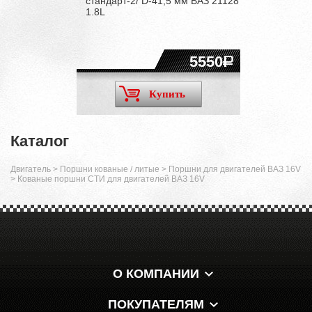
стандарт-2/ D-41,5 мм ВАЗ 21128
1.8L
5550
Купить
Каталог
Двигатель
>
Поршни кованые / литые
>
Поршни для двигателей ВАЗ 16V
>
Кованые поршни СТИ для двигателей ВАЗ 16V
О КОМПАНИИ
ПОКУПАТЕЛЯМ