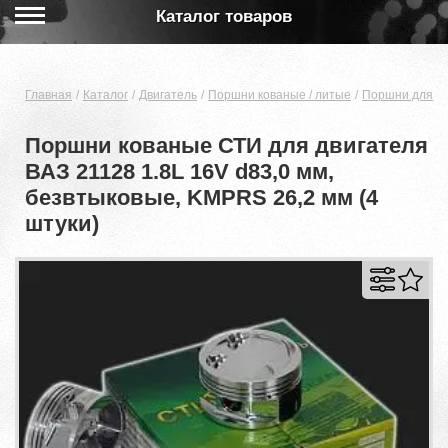
Каталог товаров
Главная
Каталог
Двигатель
Поршни кованые / литые
Поршни для дв
Поршни кованые СТИ для двигателя
ВАЗ 21128 1.8L 16V d83,0 мм,
безвтыковые, KMPRS 26,2 мм (4
штуки)