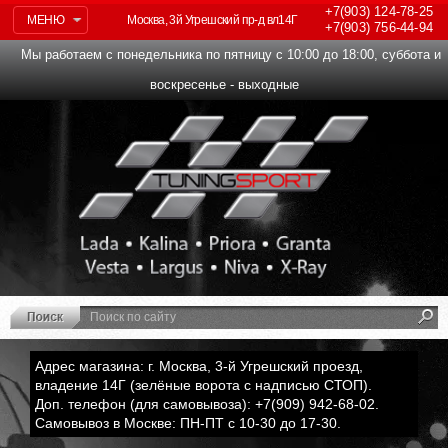
+7(903)
124-78-25
МЕНЮ
Москва, 3й Угрешский пр-д вл14Г
+7(903)
756-44-94
Мы работаем с понедельника по пятницу с 10:00 до 18:00, суббота и
воскресенье - выходные
Адрес магазина: г. Москва, 3-й Угрешский проезд,
владение 14Г (зелёные ворота с надписью СТОП).
Доп. телефон (для самовывоза): +7(909) 942-68-02.
Самовывоз в Москве: ПН-ПТ с 10-30 до 17-30.