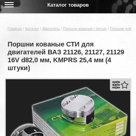
Каталог товаров
Главная
Каталог
Двигатель
Поршни кованые / литые
Поршни для дв
Поршни кованые СТИ для
двигателей ВАЗ 21126, 21127, 21129
16V d82,0 мм, KMPRS 25,4 мм (4
штуки)