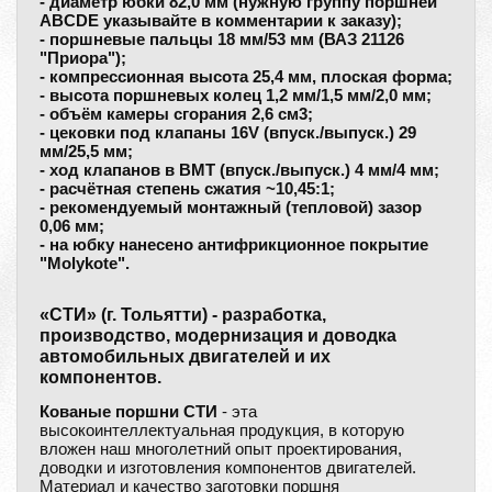
- диаметр юбки 82,0 мм (нужную группу поршней
ABCDE указывайте в комментарии к заказу);
- поршневые пальцы 18 мм/53 мм (ВАЗ 21126
"Приора");
- компрессионная высота 25,4 мм, плоская форма;
- высота поршневых колец 1,2 мм/1,5 мм/2,0 мм;
- объём камеры сгорания 2,6 см3;
- цековки под клапаны 16V (впуск./выпуск.) 29
мм/25,5 мм;
- ход клапанов в ВМТ (впуск./выпуск.) 4 мм/4 мм;
- расчётная степень сжатия ~10,45:1;
- рекомендуемый монтажный (тепловой) зазор
0,06 мм;
- на юбку нанесено антифрикционное покрытие
"Molykote".
«СТИ» (г. Тольятти) - разработка,
производство, модернизация и доводка
автомобильных двигателей и их
компонентов.
Кованые поршни СТИ
- эта
высокоинтеллектуальная продукция, в которую
вложен наш многолетний опыт проектирования,
доводки и изготовления компонентов двигателей.
Материал и качество заготовки поршня