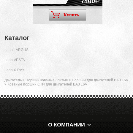
7400
Купить
Каталог
Lada LARGUS
Lada VESTA
Lada X-RAY
Двигатель
>
Поршни кованые / литые
>
Поршни для двигателей ВАЗ 16V
>
Кованые поршни СТИ для двигателей ВАЗ 16V
О КОМПАНИИ