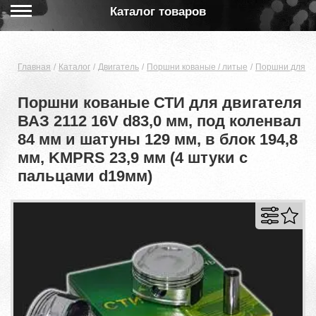
Каталог товаров
Главная
Каталог
Двигатель
Поршни кованые / литые
Поршни для дв
Поршни кованые СТИ для двигателя
ВАЗ 2112 16V d83,0 мм, под коленвал
84 мм и шатуны 129 мм, в блок 194,8
мм, KMPRS 23,9 мм (4 штуки с
пальцами d19мм)