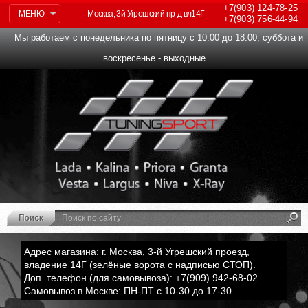
+7(903)
124-78-25
МЕНЮ
Москва, 3й Угрешский пр-д вл14Г
+7(903)
756-44-94
Мы работаем с понедельника по пятницу с 10:00 до 18:00, суббота и
воскресенье - выходные
Адрес магазина: г. Москва, 3-й Угрешский проезд,
владение 14Г (зелёные ворота с надписью СТОП).
Доп. телефон (для самовывоза): +7(909) 942-68-02.
Самовывоз в Москве: ПН-ПТ с 10-30 до 17-30.