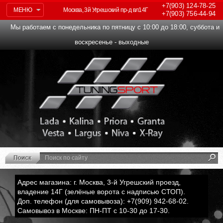
+7(903)
124-78-25
МЕНЮ
Москва, 3й Угрешский пр-д вл14Г
+7(903)
756-44-94
Мы работаем с понедельника по пятницу с 10:00 до 18:00, суббота и
воскресенье - выходные
Адрес магазина: г. Москва, 3-й Угрешский проезд,
владение 14Г (зелёные ворота с надписью СТОП).
Доп. телефон (для самовывоза): +7(909) 942-68-02.
Самовывоз в Москве: ПН-ПТ с 10-30 до 17-30.