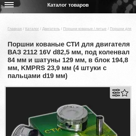
Каталог товаров
Главная
Каталог
Двигатель
Поршни кованые / литые
Поршни для дв
Поршни кованые СТИ для двигателя
ВАЗ 2112 16V d82,5 мм, под коленвал
84 мм и шатуны 129 мм, в блок 194,8
мм, KMPRS 23,9 мм (4 штуки с
пальцами d19 мм)