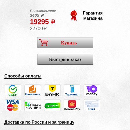
Вы экономите
Гарантия
3405
a
магазина
19295
a
22700
a
Купить
Быстрый заказ
Способы оплаты
Доставка по России и за границу