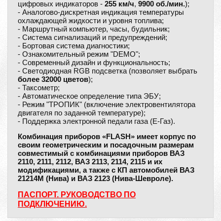
цифровых индикаторов -
255 км/ч
,
9900 об./мин.
);
- Аналогово-дискретная индикация температуры
охлаждающей жидкости и уровня топлива;
- Маршрутный компьютер, часы, будильник;
- Система сигнализаций и предупреждений;
- Бортовая система диагностики;
- Ознакомительный режим "DEMO";
- Современный дизайн и функциональность;
- Светодиодная RGB подсветка (позволяет выбрать
более 32000 цветов
);
- Таксометр;
- Автоматическое определение типа ЭБУ;
- Режим "ТРОПИК" (включение электровентилятора
двигателя по заданной температуре);
- Поддержка электронной педали газа (Е-Газ).
Комбинация приборов «FLASH» имеет корпус по
своим геометрическим и посадочным размерам
совместимый с комбинациями приборов ВАЗ
2110, 2111, 2112, ВАЗ 2113, 2114, 2115 и их
модификациями, а также с КП автомобилей ВАЗ
21214М (Нива) и ВАЗ 2123 (Нива-Шевроле).
ПАСПОРТ. РУКОВОДСТВО ПО
ПОДКЛЮЧЕНИЮ.