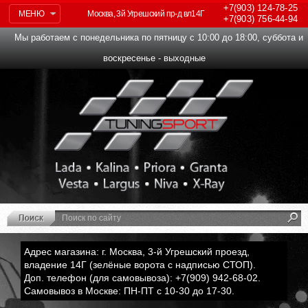
+7(903)
124-78-25
МЕНЮ
Москва, 3й Угрешский пр-д вл14Г
+7(903)
756-44-94
Мы работаем с понедельника по пятницу с 10:00 до 18:00, суббота и
воскресенье - выходные
Адрес магазина: г. Москва, 3-й Угрешский проезд,
владение 14Г (зелёные ворота с надписью СТОП).
Доп. телефон (для самовывоза): +7(909) 942-68-02.
Самовывоз в Москве: ПН-ПТ с 10-30 до 17-30.