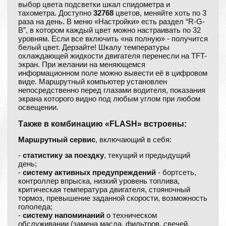
выбор цвета подсветки шкал спидометра и
тахометра. Доступно
32768
цветов, меняйте хоть по 3
раза на день. В меню «Настройки» есть раздел “R-G-
B”, в котором каждый цвет можно настраивать по 32
уровням. Если все включить «на полную» - получится
белый цвет. Дерзайте! Шкалу температуры
охлаждающей жидкости двигателя перенесли на TFT-
экран. При желании на меняющемся
информационном поле можно вывести её в цифровом
виде. Маршрутный компьютер установлен
непосредственно перед глазами водителя, показания
экрана которого видно под любым углом при любом
освещении.
Также в комбинацию «FLASH» встроены:
Маршрутный сервис
, включающий в себя:
-
статистику за поездку
, текущий и предыдущий
день;
-
систему активных предупреждений
- бортсеть,
контроллер впрыска, низкий уровень топлива,
критическая температура двигателя, стояночный
тормоз, превышение заданной скорости, возможность
гололеда;
-
систему напоминаний
о техническом
обслуживании (замена масла, фильтров, свечей,