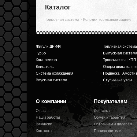
Каталог
Тормозная система
>
Колодки тормозные задние
Жигули ДРИФТ
Топливная система
Турбо
Выпускная систем
Компрессор
Трансмиссия | КПП
Двигатель
Опоры двигателя 
Система охлаждения
Подвеска | Аморти
Впускная система
Ступичные узлы
О компании
Покупателям
О нас
Доставка
Наши работы
Обмен и гарантия
Вакансии
Оптовикам и дилерам
Контакты
Производители