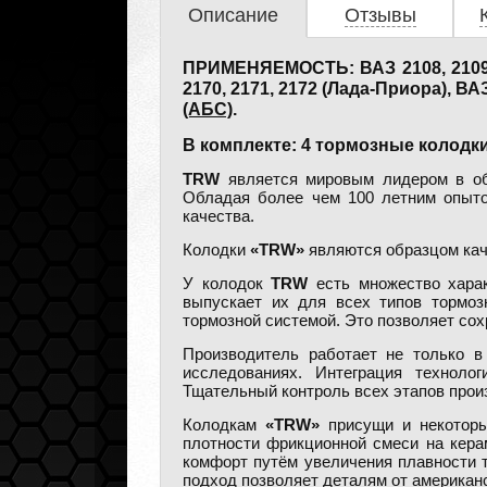
Описание
Отзывы
ПРИМЕНЯЕМОСТЬ: ВАЗ 2108, 2109, 21
2170, 2171, 2172 (Лада-Приора), ВА
(АБС)
.
В комплекте: 4 тормозные колодки
TRW
является мировым лидером в обл
Обладая более чем 100 летним опыто
качества.
Колодки
«TRW»
являются образцом кач
У колодок
TRW
есть множество харак
выпускает их для всех типов тормо
тормозной системой. Это позволяет сох
Производитель работает не только в
исследованиях. Интеграция техноло
Тщательный контроль всех этапов прои
Колодкам
«TRW»
присущи и некоторые
плотности фрикционной смеси на кера
комфорт путём увеличения плавности 
подход позволяет деталям от американ