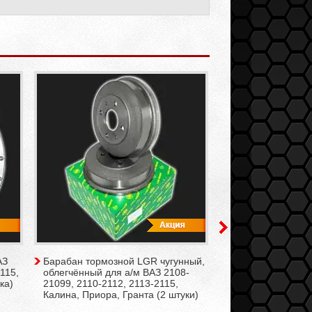
АЗ
Барабан тормозной LGR чугунный,
Барабан тормозн
115,
облегчённый для а/м ВАЗ 2108-
STANDART чугунн
ка)
21099, 2110-2112, 2113-2115,
для а/м ВАЗ 2108
Калина, Приора, Гранта (2 штуки)
2112, 2113-2115, 
Гранта (2 штуки)