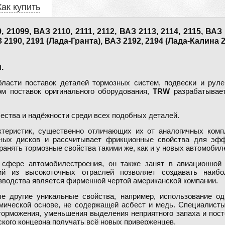
Как купить
099, ВАЗ 2110, 2111, 2112, ВАЗ 2113, 2114, 2115, ВАЗ 1
З 2190, 2191 (Лада-Гранта), ВАЗ 2192, 2194 (Лада-Калина 
.
асти поставок деталей тормозных систем, подвески и рулев
м поставок оригинального оборудования,
TRW
разрабатывает
ества и надёжности среди всех подобных деталей.
теристик, существенно отличающих их от аналогичных комп
зных дисков и рассчитывает фрикционные свойства для эфф
ранять тормозные свойства такими же, как и у новых автомобил
 сфере автомобилестроения, он также занят в авиационно
гий из высокоточных отраслей позволяет создавать наибо
зводства является фирменной чертой американской компании.
 другие уникальные свойства, например, использование оди
мической основе, не содержащей асбест и медь. Специалист
торможения, уменьшения выделения неприятного запаха и пос
ского концерна получать всё новых приверженцев.