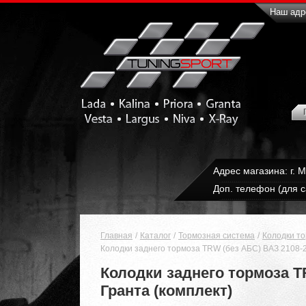
Наш адре
Адрес магазина: г. 
Доп. телефон (для с
Главная
Каталог
Тормозная система
Колодки т
Колодки заднего тормоза TRW (без АБС) ВАЗ 2108-21
Колодки заднего тормоза TR
Гранта (комплект)