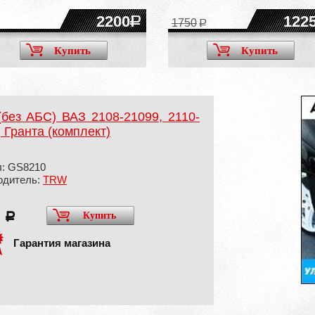
2200
122
1750
Купить
Купить
без АБС) ВАЗ 2108-21099, 2110-
 Гранта (комплект)
л: GS8210
одитель:
TRW
0
Купить
a
Гарантия магазина