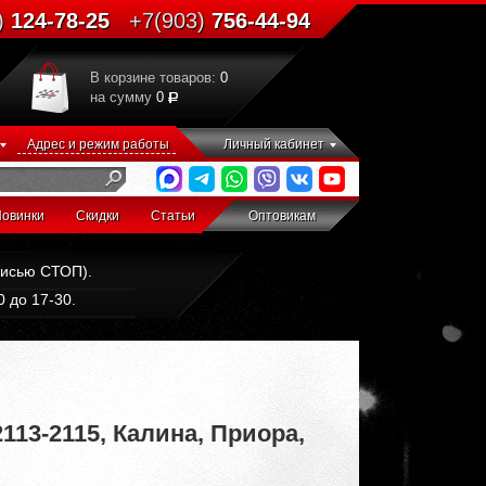
)
124-78-25
+7(903)
756-44-94
В корзине товаров:
0
на сумму
0
Адрес и режим работы
Личный кабинет
овинки
Скидки
Статьи
Оптовикам
дписью СТОП).
 до 17-30.
113-2115, Калина, Приора,