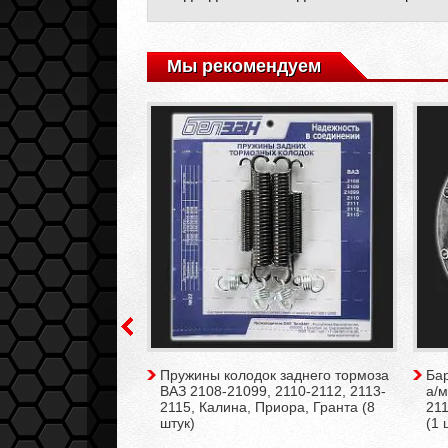
Мы рекомендуем
него тормоза TRW
Пружины колодок заднего тормоза
Ба
08-21099, 2110-
ВАЗ 2108-21099, 2110-2112, 2113-
а/м
, Калина, Приора,
2115, Калина, Приора, Гранта (8
211
ками/ (комплект)
штук)
(1 