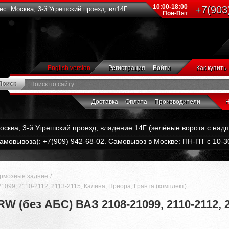
10:00-18:00
+7(903
с: Москва, 3-й Угрешский проезд, вл14Г
Пон-Пят
English version
Регистрация
Войти
Как купить
Доставка
Оплата
Производители
Н
Москва, 3-й Угрешский проезд, владение 14Г (зелёные ворота с на
амовывоза): +7(909) 942-68-02. Самовывоз в Москве: ПН-ПТ с 10-30
ормозные задние
099, 2110-2112, 2113-2115, Калина, Приора, Гранта (комплект)
W (без АБС) ВАЗ 2108-21099, 2110-2112, 2