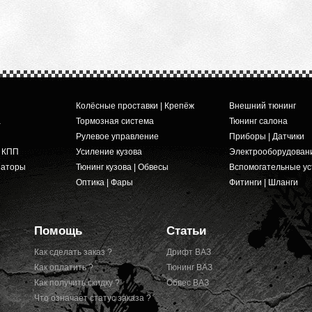
Колёсные проставки | Крепёж
Внешний тюнинг
а
Тормозная система
Тюнинг салона
Рулевое управление
Приборы | Датчики
и КПП
Усиление кузова
Электрооборудован
заторы
Тюнинг кузова | Обвесы
Вспомогательные ус
Оптика | Фары
Фитинги | Шланги
Помощь
Статьи
Как сделать заказ ?
Дрифт ВАЗ
Как оплатить ?
Тюнинг ВАЗ
Как получить скидку ?
Обвес ВАЗ
Что означает статус заказа ?