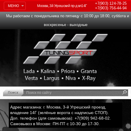
+7(903)
124-78-25
МЕНЮ
Москва, 3й Угрешский пр-д вл14Г
+7(903)
756-44-94
Мы работаем с понедельника по пятницу с 10:00 до 18:00, суббота и
воскресенье - выходные
Адрес магазина: г. Москва, 3-й Угрешский проезд,
владение 14Г (зелёные ворота с надписью СТОП).
Доп. телефон (для самовывоза): +7(909) 942-68-02.
Самовывоз в Москве: ПН-ПТ с 10-30 до 17-30.