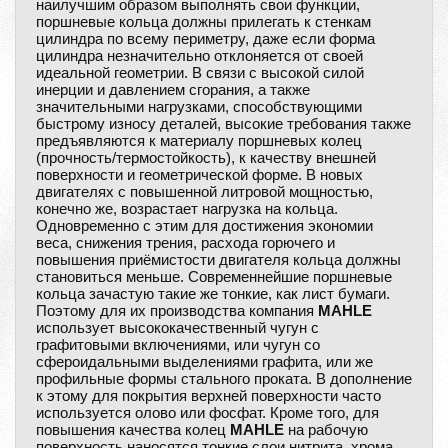
наилучшим образом выполнять свои функции,
поршневые кольца должны прилегать к стенкам
цилиндра по всему периметру, даже если форма
цилиндра незначительно отклоняется от своей
идеальной геометрии. В связи с высокой силой
инерции и давлением сгорания, а также
значительными нагрузками, способствующими
быстрому износу деталей, высокие требования также
предъявляются к материалу поршневых колец
(прочность/термостойкость), к качеству внешней
поверхности и геометрической форме. В новых
двигателях с повышенной литровой мощностью,
конечно же, возрастает нагрузка на кольца.
Одновременно с этим для достижения экономии
веса, снижения трения, расхода горючего и
повышения приёмистости двигателя кольца должны
становиться меньше. Современнейшие поршневые
кольца зачастую такие же тонкие, как лист бумаги.
Поэтому для их производства компания
MAHLE
использует высококачественный чугун с
графитовыми включениями, или чугун со
сфероидальными выделениями графита, или же
профильные формы стального проката. В дополнение
к этому для покрытия верхней поверхности часто
используется олово или фосфат. Кроме того, для
повышения качества колец
MAHLE
на рабочую
поверхность наносятся тонкие слои нитрита, хрома,