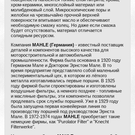
хром-керамики, многослойный материал или
молибденовый слой. Микроскопические поры и
желобки на чрезвычайно прочной верхней
поверхности впитывают масло и обеспечивают
необходимую смазку колец. Но даже если смазка
будет отсутствовать, материал отличается
солидным ресурсом.
Компания
MAHLE (Германия)
- известный поставщик
деталей и компонентов высокого качества для
моторостроительной и автомобильной
промышленности. Фирма была основана в 1920 году
Германом Мале и Доктором Эрнстом Мале. В то
время предприятие представляло собой маленький
экспериментальный цех, в котором из лёгкого
металла изготавливались первые поршни. В 1925
году фирмой были спроектированы и изготовлены
воздушные фильтры, а немного позднее - топливные
и масляные фильтры, эти компоненты позволяли
продлевать срок службы поршней. Уже в 1929 году
была запущена первая конвейерная линия по
производству поршней под руководством Эрнста
Мале. В 1972-1974 годах
MAHLE
приобретает такие
немецкие фирмы, как "Purolator Filter" и "Knecht
Filterwerke".