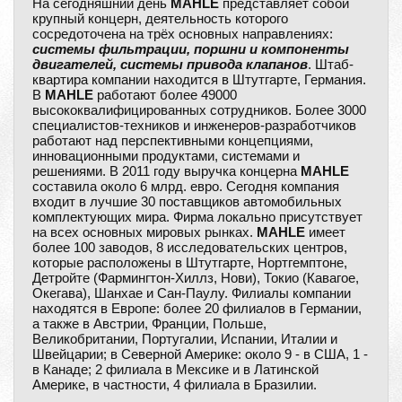
На сегодняшний день
MAHLE
представляет собой
крупный концерн, деятельность которого
сосредоточена на трёх основных направлениях:
системы фильтрации, поршни и компоненты
двигателей, системы привода клапанов
. Штаб-
квартира компании находится в Штутгарте, Германия.
В
MAHLE
работают более 49000
высококвалифицированных сотрудников. Более 3000
специалистов-техников и инженеров-разработчиков
работают над перспективными концепциями,
инновационными продуктами, системами и
решениями. В 2011 году выручка концерна
MAHLE
составила около 6 млрд. евро. Сегодня компания
входит в лучшие 30 поставщиков автомобильных
комплектующих мира. Фирма локально присутствует
на всех основных мировых рынках.
MAHLE
имеет
более 100 заводов, 8 исследовательских центров,
которые расположены в Штутгарте, Нортгемптоне,
Детройте (Фармингтон-Хиллз, Нови), Токио (Кавагое,
Окегава), Шанхае и Сан-Паулу. Филиалы компании
находятся в Европе: более 20 филиалов в Германии,
а также в Австрии, Франции, Польше,
Великобритании, Португалии, Испании, Италии и
Швейцарии; в Северной Америке: около 9 - в США, 1 -
в Канаде; 2 филиала в Мексике и в Латинской
Америке, в частности, 4 филиала в Бразилии.