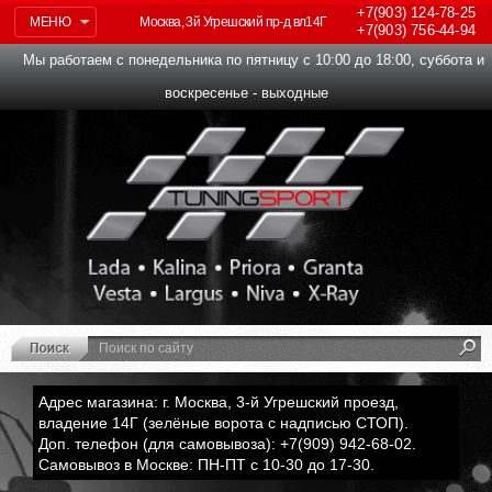
+7(903)
124-78-25
МЕНЮ
Москва, 3й Угрешский пр-д вл14Г
+7(903)
756-44-94
Мы работаем с понедельника по пятницу с 10:00 до 18:00, суббота и
воскресенье - выходные
Адрес магазина: г. Москва, 3-й Угрешский проезд,
владение 14Г (зелёные ворота с надписью СТОП).
Доп. телефон (для самовывоза): +7(909) 942-68-02.
Самовывоз в Москве: ПН-ПТ с 10-30 до 17-30.