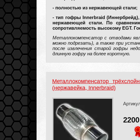
- полностью из нержавеющей стали;
- тип гофры Innerbraid (Иннербрейд)
нержавеющей стали. По сравнению
сопротивляемость высокому EGT. Гоф
Металлокомпенсатор с отводами явл
можно подрезать), а также при устан
после извлечения старой гофры нед
длинную гофру на более короткую.
Металлокомпенсатор трёхслой
(нержавейка, Innerbraid)
Артикул
220