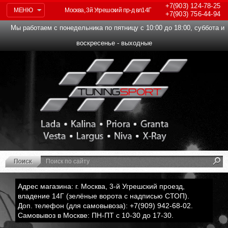
+7(903)
124-78-25
МЕНЮ
Москва, 3й Угрешский пр-д вл14Г
+7(903)
756-44-94
Мы работаем с понедельника по пятницу с 10:00 до 18:00, суббота и
воскресенье - выходные
Адрес магазина: г. Москва, 3-й Угрешский проезд,
владение 14Г (зелёные ворота с надписью СТОП).
Доп. телефон (для самовывоза): +7(909) 942-68-02.
Самовывоз в Москве: ПН-ПТ с 10-30 до 17-30.