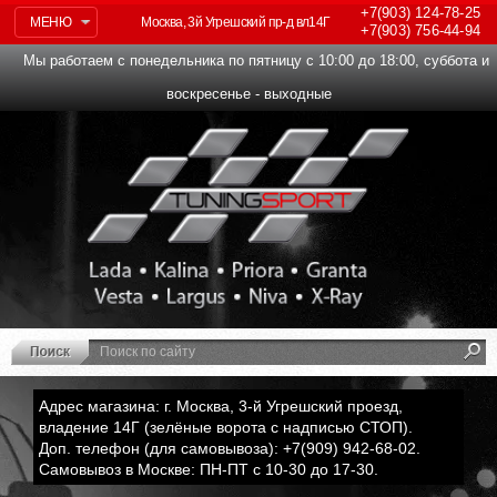
+7(903)
124-78-25
МЕНЮ
Москва, 3й Угрешский пр-д вл14Г
+7(903)
756-44-94
Мы работаем с понедельника по пятницу с 10:00 до 18:00, суббота и
воскресенье - выходные
Адрес магазина: г. Москва, 3-й Угрешский проезд,
владение 14Г (зелёные ворота с надписью СТОП).
Доп. телефон (для самовывоза): +7(909) 942-68-02.
Самовывоз в Москве: ПН-ПТ с 10-30 до 17-30.