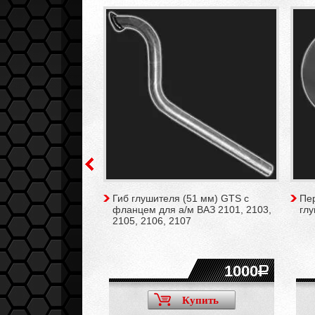
(51 мм) GTS для а/м
Гиб глушителя (51 мм) GTS с
Пер
 2110-2112, 2113-
фланцем для а/м ВАЗ 2101, 2103,
гл
Приора, Гранта
2105, 2106, 2107
850
1000
Купить
Купить