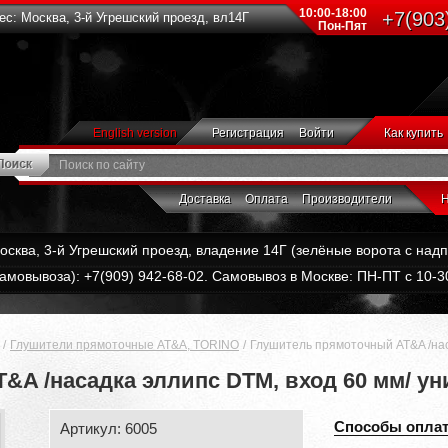
10:00-18:00
+7(903
с: Москва, 3-й Угрешский проезд, вл14Г
Пон-Пят
English version
Регистрация
Войти
Как купить
Доставка
Оплата
Производители
Н
Москва, 3-й Угрешский проезд, владение 14Г (зелёные ворота с на
амовывоза): +7(909) 942-68-02. Самовывоз в Москве: ПН-ПТ с 10-30
Глушители прямоточные AT&A, TORINO
Глушитель прямоточный AT&A /нас
&A /насадка эллипс DTM, вход 60 мм/ у
Способы опла
Артикул: 6005