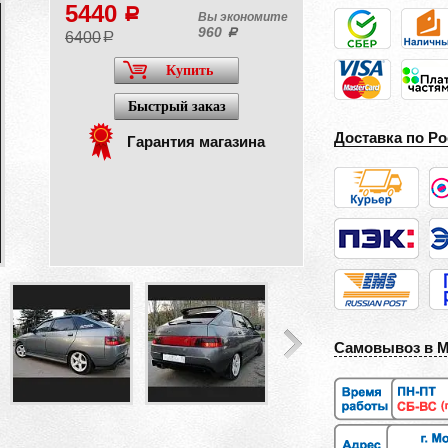
5440
a
Вы экономите
960
a
6400
a
Купить
Быстрый заказ
Доставка по Ро
Гарантия магазина
Самовывоз в 