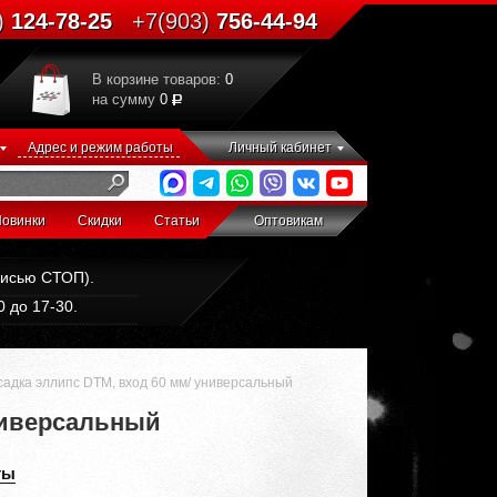
)
124-78-25
+7(903)
756-44-94
В корзине товаров:
0
на сумму
0
Адрес и режим работы
Личный кабинет
овинки
Скидки
Статьи
Оптовикам
дписью СТОП).
 до 17-30.
адка эллипс DTM, вход 60 мм/ универсальный
ниверсальный
ты