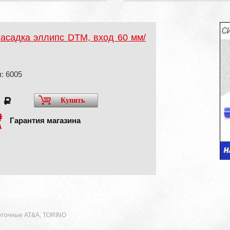
асадка эллипс DTM, вход 60 мм/
: 6005
0
Купить
a
Гарантия магазина
оточные AT&A, TORINO